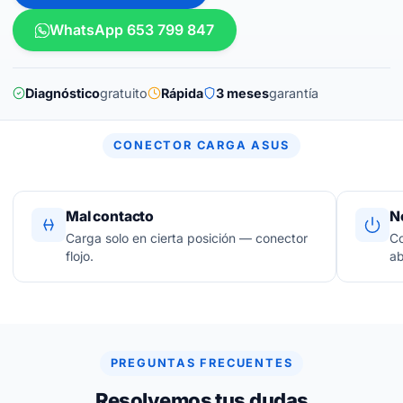
WhatsApp 653 799 847
Diagnóstico
gratuito
Rápida
3 meses
garantía
CONECTOR CARGA ASUS
Mal contacto
N
Carga solo en cierta posición — conector
Co
flojo.
ab
PREGUNTAS FRECUENTES
Resolvemos tus dudas