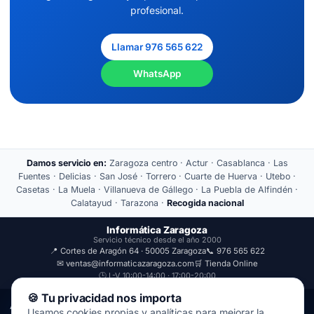
profesional.
Llamar 976 565 622
WhatsApp
Damos servicio en:
Zaragoza centro · Actur · Casablanca · Las
Fuentes · Delicias · San José · Torrero · Cuarte de Huerva · Utebo ·
Casetas · La Muela · Villanueva de Gállego · La Puebla de Alfindén ·
Calatayud · Tarazona ·
Recogida nacional
Informática Zaragoza
Servicio técnico desde el año 2000
📍 Cortes de Aragón 64 · 50005 Zaragoza
📞 976 565 622
✉ ventas@informaticazaragoza.com
🛒 Tienda Online
🕒 L-V 10:00-14:00 · 17:00-20:00
🍪 Tu privacidad nos importa
Aviso Legal
Política de Privacidad
Usamos cookies propias y analíticas para mejorar la