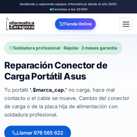
Vendiendo y reparando equipos informáticos desde el año 2000.
Cerramos a las 20:00h
Tienda Online
Abrir
Soldadura profesional · Rápida · 3 meses garantía
Reparación Conector de
Carga Portátil Asus
Tu portátil
'.$marca_cap.'
no carga, hace mal
contacto o el cable se mueve. Cambio del conector
de carga o de la placa hija de alimentación con
soldadura profesional.
Llamar 976 565 622