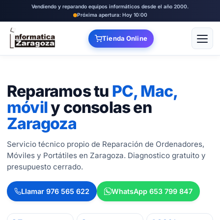
Vendiendo y reparando equipos informáticos desde el año 2000.
Próxima apertura: Hoy 10:00
Tienda Online
Abrir
Reparamos tu
PC, Mac,
móvil
y consolas en
Zaragoza
Servicio técnico propio de Reparación de Ordenadores,
Móviles y Portátiles en Zaragoza. Diagnostico gratuito y
presupuesto cerrado.
Llamar 976 565 622
WhatsApp 653 799 847