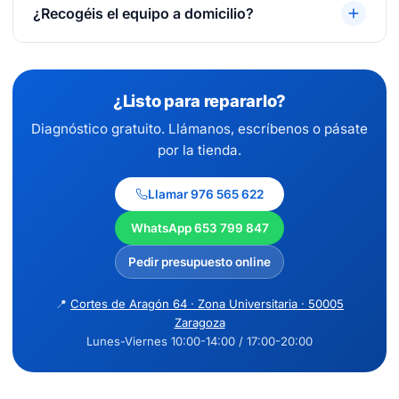
arreglar, no se paga nada.
¿Recogéis el equipo a domicilio?
Sí.
Recogida y entrega a nivel nacional
. Para
empresas en Zaragoza ofrecemos también
servicio a domicilio.
¿Listo para repararlo?
Diagnóstico gratuito. Llámanos, escríbenos o pásate
por la tienda.
Llamar 976 565 622
WhatsApp 653 799 847
Pedir presupuesto online
📍
Cortes de Aragón 64 · Zona Universitaria · 50005
Zaragoza
Lunes-Viernes 10:00-14:00 / 17:00-20:00