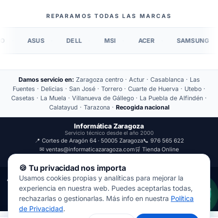
REPARAMOS TODAS LAS MARCAS
ASUS
DELL
MSI
ACER
SAMSUNG
Damos servicio en:
Zaragoza centro · Actur · Casablanca · Las
Fuentes · Delicias · San José · Torrero · Cuarte de Huerva · Utebo ·
Casetas · La Muela · Villanueva de Gállego · La Puebla de Alfindén ·
Calatayud · Tarazona ·
Recogida nacional
Informática Zaragoza
Servicio técnico desde el año 2000
📍 Cortes de Aragón 64 · 50005 Zaragoza
📞 976 565 622
✉ ventas@informaticazaragoza.com
🛒 Tienda Online
🕒 L-V 10:00-14:00 · 17:00-20:00
🍪 Tu privacidad nos importa
Usamos cookies propias y analíticas para mejorar la
Aviso Legal
Política de Privacidad
experiencia en nuestra web. Puedes aceptarlas todas,
© 2000-2026 · Javal Informática S.L. · Tienda Informática Zaragoza
rechazarlas o gestionarlas. Más info en nuestra
Política
· Reparación de Ordenadores, Portátiles y Móviles.
de Privacidad
.