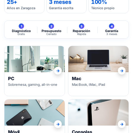
25+
3 meses
100%
Años en Zaragoza
Garantía escrita
Técnico propio
1
2
3
4
Diagnóstico
Presupuesto
Reparación
Garantía
Gratis
Cerrado
Rápida
3 meses
→
→
PC
Mac
Sobremesa, gaming, all-in-one
MacBook, iMac, iPad
→
→
Móvil
Consolas