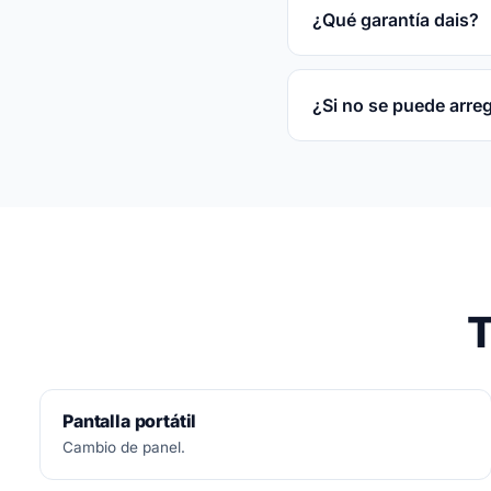
disco.
¿Qué garantía dais?
3 meses por escrito s
¿Si no se puede arre
No.
Diagnóstico siemp
T
Pantalla portátil
Cambio de panel.