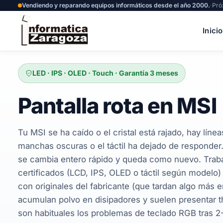
Vendiendo y reparando equipos informáticos desde el año 2000.
·
Pró
Inicio
LED · IPS · OLED · Touch · Garantía 3 meses
Pantalla rota en MSI
Tu MSI se ha caído o el cristal está rajado, hay líneas
manchas oscuras o el táctil ha dejado de responder.
se cambia entero rápido y queda como nuevo. Trab
certificados (LCD, IPS, OLED o táctil según modelo) y
con originales del fabricante (que tardan algo más 
acumulan polvo en disipadores y suelen presentar th
son habituales los problemas de teclado RGB tras 2