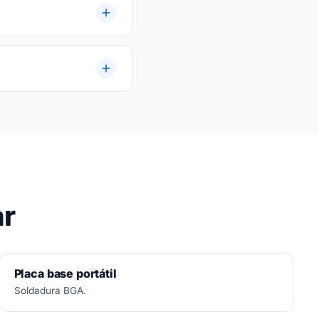
a.
ar
Placa base portátil
Soldadura BGA.