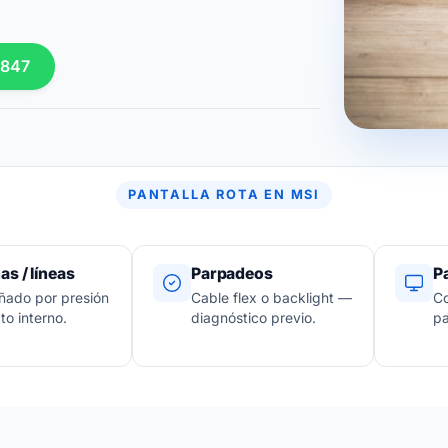
 847
PANTALLA ROTA EN MSI
s / líneas
Parpadeos
Pa
ado por presión
Cable flex o backlight —
Co
to interno.
diagnóstico previo.
pa