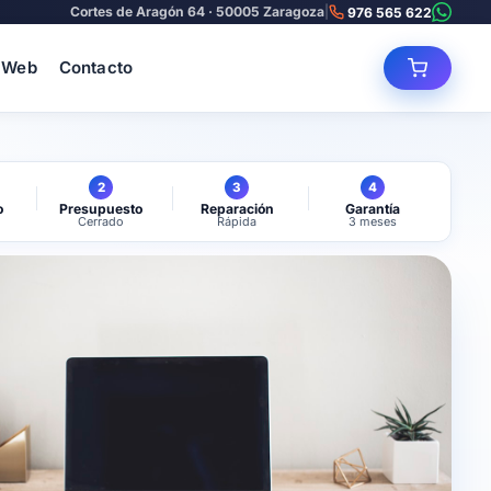
Cortes de Aragón 64 · 50005 Zaragoza
|
976 565 622
 Web
Contacto
2
3
4
o
Presupuesto
Reparación
Garantía
Cerrado
Rápida
3 meses