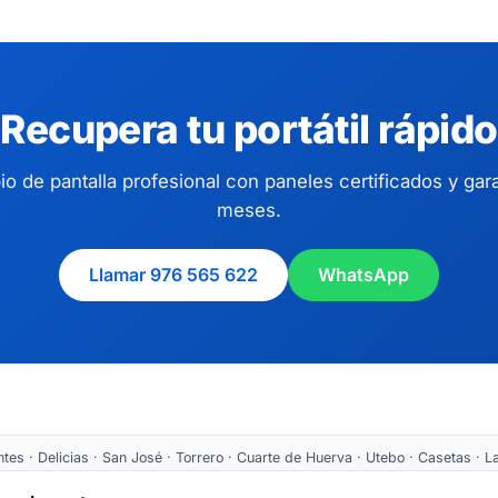
Recupera tu portátil rápido
o de pantalla profesional con paneles certificados y gara
meses.
Llamar 976 565 622
WhatsApp
es · Delicias · San José · Torrero · Cuarte de Huerva · Utebo · Casetas · La
Tarazona ·
Recogida nacional