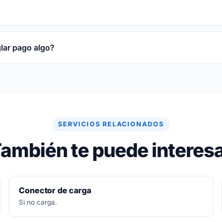
obre la pieza reparada o sustituida y sobre la mano de obr
glar pago algo?
re gratuito. Si no se puede arreglar, no se paga nada.
SERVICIOS RELACIONADOS
ambién te puede interes
Conector de carga
Si no carga.