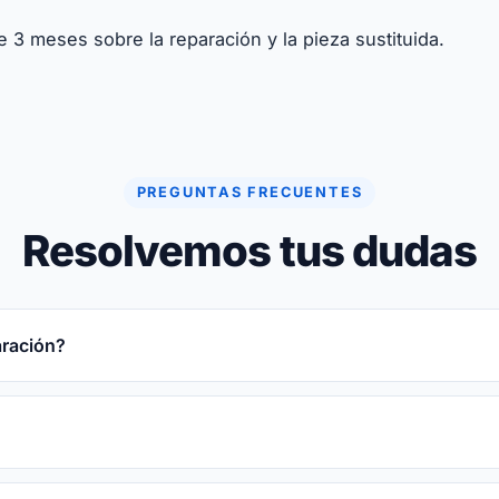
e 3 meses sobre la reparación y la pieza sustituida.
PREGUNTAS FRECUENTES
Resolvemos tus dudas
aración?
. Te damos plazo cerrado tras el diagnóstico gratuito. Te
atuito.
 reparaciones, no. Si hay riesgo te avisamos antes y hacem