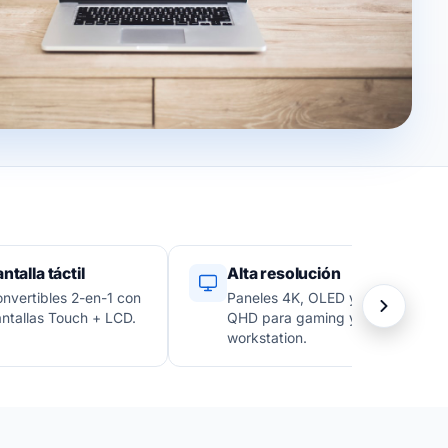
ntalla táctil
Alta resolución
nvertibles 2-en-1 con
Paneles 4K, OLED y
ntallas Touch + LCD.
QHD para gaming y
workstation.