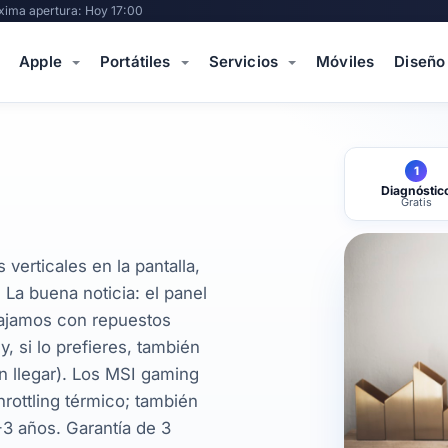
xima apertura: Hoy 17:00
Apple
Portátiles
Servicios
Móviles
Diseño
1
Diagnóstic
Gratis
 verticales en la pantalla,
 La buena noticia: el panel
ajamos con repuestos
, si lo prefieres, también
en llegar). Los MSI gaming
rottling térmico; también
-3 años. Garantía de 3