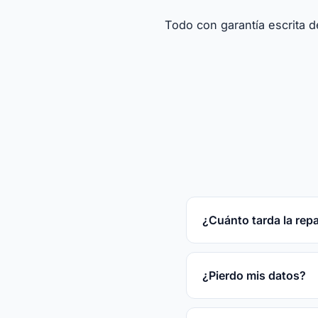
Todo con garantía escrita d
¿Cuánto tarda la rep
Reparaciones rápidas
tras el diagnóstico gr
¿Pierdo mis datos?
En la mayoría de las