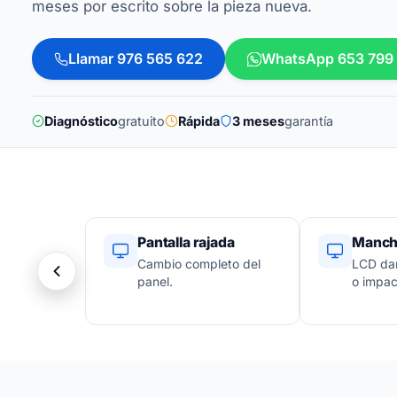
meses por escrito sobre la pieza nueva.
Llamar 976 565 622
WhatsApp 653 799
Diagnóstico
gratuito
Rápida
3 meses
garantía
Pantalla rajada
Mancha
Cambio completo del
LCD dañ
panel.
o impac