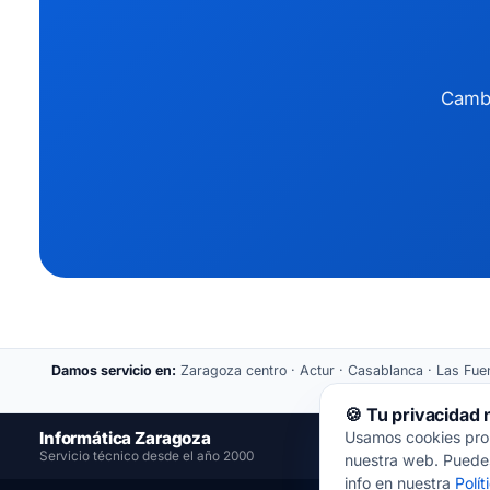
Cambi
Damos servicio en:
Zaragoza centro · Actur · Casablanca · Las Fuent
🍪 Tu privacidad
Usamos cookies propi
Informática Zaragoza
📍
Servicio técnico desde el año 2000
nuestra web. Puedes
info en nuestra
Polí