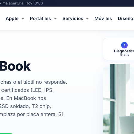
xima apertura: Hoy 10:00
Apple
Portátiles
Servicios
Móviles
Diseño
1
Diagnóstic
Gratis
cBook
chas o el táctil no responde.
ertificados (LED, IPS,
ses. En MacBook nos
SSD soldado, T2 chip,
plaza por placa entera. Si