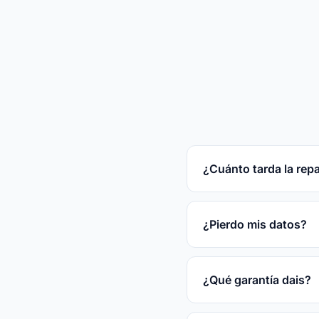
¿Cuánto tarda la rep
Reparaciones rápidas
tras el diagnóstico gr
¿Pierdo mis datos?
En la mayoría de las
disco.
¿Qué garantía dais?
3 meses por escrito s