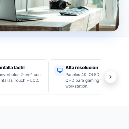
ntalla táctil
Alta resolución
nvertibles 2-en-1 con
Paneles 4K, OLED y
ntallas Touch + LCD.
QHD para gaming y
workstation.