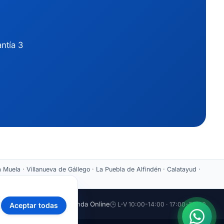
ntía 3
 Muela · Villanueva de Gállego · La Puebla de Alfindén · Calatayud ·
aticazaragoza.com
🛒 Tienda Online
🕒 L-V 10:00-14:00 · 17:00-20:00
Aceptar todas