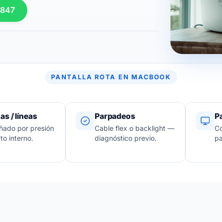
 847
PANTALLA ROTA EN MACBOOK
s / líneas
Parpadeos
Pa
ado por presión
Cable flex o backlight —
Co
to interno.
diagnóstico previo.
pa