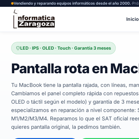
Vendiendo y reparando equipos informáticos desde el año 2000.
·
Pró
Inicio
LED · IPS · OLED · Touch · Garantía 3 meses
Pantalla rota en Ma
Tu MacBook tiene la pantalla rajada, con líneas, man
Cambiamos el panel completo rápida con repuestos c
OLED o táctil según el modelo) y garantía de 3 me
especializamos en reparación a nivel componente: 
M1/M2/M3/M4. Reparamos lo que el SAT oficial reem
quieres pantalla original, la pedimos también.