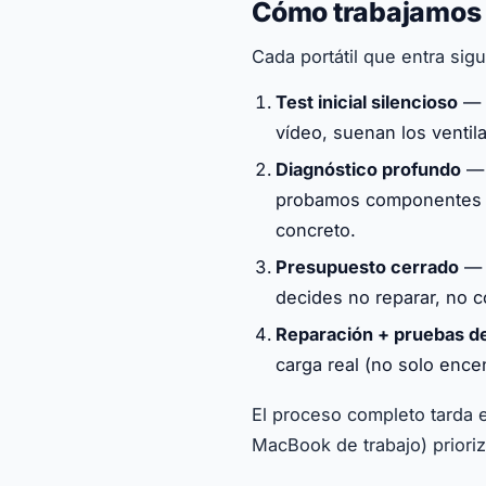
Cómo trabajamos c
Cada portátil que entra sig
Test inicial silencioso
— a
vídeo, suenan los ventila
Diagnóstico profundo
— 
probamos componentes s
concreto.
Presupuesto cerrado
— t
decides no reparar, no c
Reparación + pruebas d
carga real (no solo ence
El proceso completo tarda 
MacBook de trabajo) prioriz