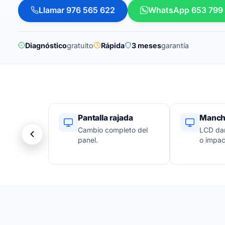
Llamar 976 565 622
WhatsApp 653 799
Diagnóstico
gratuito
Rápida
3 meses
garantía
Pantalla rajada
Mancha
Cambio completo del
LCD dañ
panel.
o impac