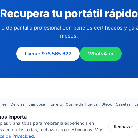
Recupera tu portátil rápido
o de pantalla profesional con paneles certificados y gara
meses.
Llamar 976 565 622
WhatsApp
es · Delicias · San José · Torrero · Cuarte de Huerva · Utebo · Casetas · La
Tarazona ·
Recogida nacional
 nos importa
as y analíticas para mejorar la experiencia en
 Cortes de Aragón 64 · 50005 Zaragoza
📞 976 565 622
✉ ventas@inform
Rechazar
 aceptarlas todas, rechazarlas o gestionarlas. Más
tica de Privacidad
.