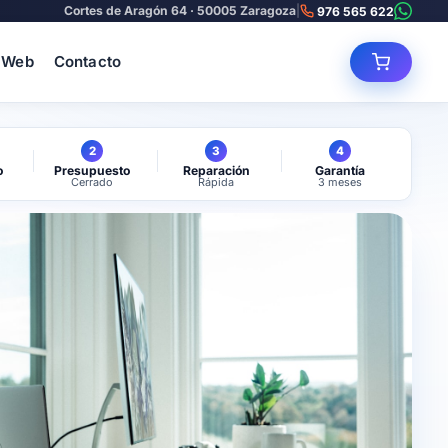
Cortes de Aragón 64 · 50005 Zaragoza
|
976 565 622
 Web
Contacto
2
3
4
o
Presupuesto
Reparación
Garantía
Cerrado
Rápida
3 meses