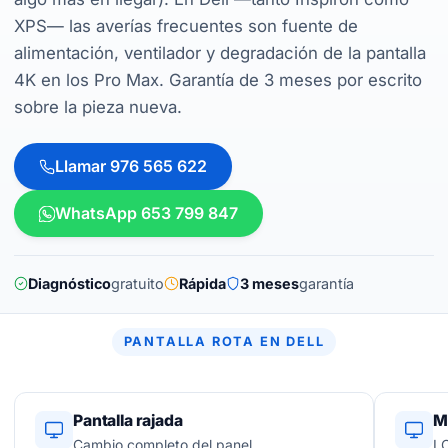
XPS— las averías frecuentes son fuente de
alimentación, ventilador y degradación de la pantalla
4K en los Pro Max. Garantía de 3 meses por escrito
sobre la pieza nueva.
Llamar 976 565 622
WhatsApp 653 799 847
Diagnóstico
gratuito
Rápida
3 meses
garantía
PANTALLA ROTA EN DELL
Pantalla rajada
M
Cambio completo del panel.
LC