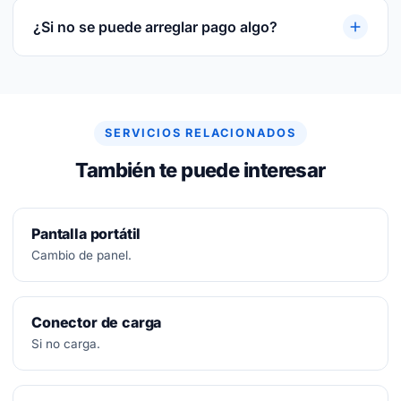
sustituida y sobre la mano de obra.
¿Si no se puede arreglar pago algo?
No.
Diagnóstico siempre gratuito. Si no se puede
arreglar, no se paga nada.
SERVICIOS RELACIONADOS
También te puede interesar
Pantalla portátil
Cambio de panel.
Conector de carga
Si no carga.