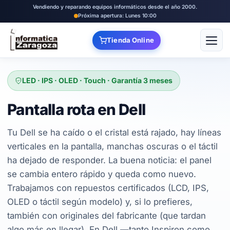
Vendiendo y reparando equipos informáticos desde el año 2000.
Próxima apertura: Lunes 10:00
Tienda Online
Abrir
LED · IPS · OLED · Touch · Garantía 3 meses
Pantalla rota en Dell
Tu Dell se ha caído o el cristal está rajado, hay líneas
verticales en la pantalla, manchas oscuras o el táctil
ha dejado de responder. La buena noticia: el panel
se cambia entero rápido y queda como nuevo.
Trabajamos con repuestos certificados (LCD, IPS,
OLED o táctil según modelo) y, si lo prefieres,
también con originales del fabricante (que tardan
algo más en llegar). En Dell —tanto Inspiron como