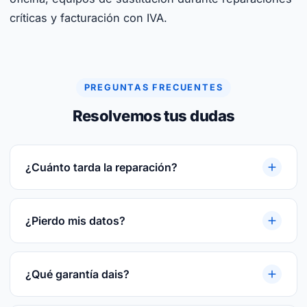
críticas y facturación con IVA.
PREGUNTAS FRECUENTES
Resolvemos tus dudas
¿Cuánto tarda la reparación?
Reparaciones rápidas. Te damos plazo cerrado
tras el diagnóstico gratuito. Te damos plazo
¿Pierdo mis datos?
cerrado tras el diagnóstico gratuito.
En la mayoría de las reparaciones, no. Si hay
riesgo te avisamos antes y hacemos backup
¿Qué garantía dais?
previo del disco.
3 meses por escrito sobre la pieza reparada o