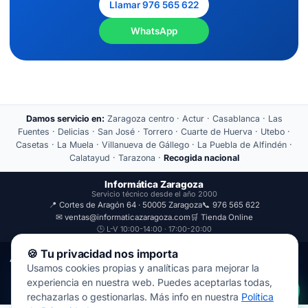
Llamar 976 565 622
WhatsApp
Damos servicio en:
Zaragoza centro · Actur · Casablanca · Las
Fuentes · Delicias · San José · Torrero · Cuarte de Huerva · Utebo ·
Casetas · La Muela · Villanueva de Gállego · La Puebla de Alfindén ·
Calatayud · Tarazona ·
Recogida nacional
Informática Zaragoza
Servicio técnico desde el año 2000
📍 Cortes de Aragón 64 · 50005 Zaragoza
📞 976 565 622
✉ ventas@informaticazaragoza.com
🛒 Tienda Online
🕒 L-V 10:00-14:00 · 17:00-20:00
🍪 Tu privacidad nos importa
Aviso Legal
Política de Privacidad
Usamos cookies propias y analíticas para mejorar la
© 2000-2026 · Javal Informática S.L. · Tienda Informática Zaragoza
experiencia en nuestra web. Puedes aceptarlas todas,
· Reparación de Ordenadores, Portátiles y Móviles.
rechazarlas o gestionarlas. Más info en nuestra
Política