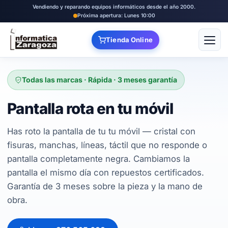
Vendiendo y reparando equipos informáticos desde el año 2000.
Próxima apertura: Lunes 10:00
Tienda Online
Abrir
Todas las marcas · Rápida · 3 meses garantía
Pantalla rota en tu móvil
Has roto la pantalla de tu tu móvil — cristal con
fisuras, manchas, líneas, táctil que no responde o
pantalla completamente negra. Cambiamos la
pantalla el mismo día con repuestos certificados.
Garantía de 3 meses sobre la pieza y la mano de
obra.