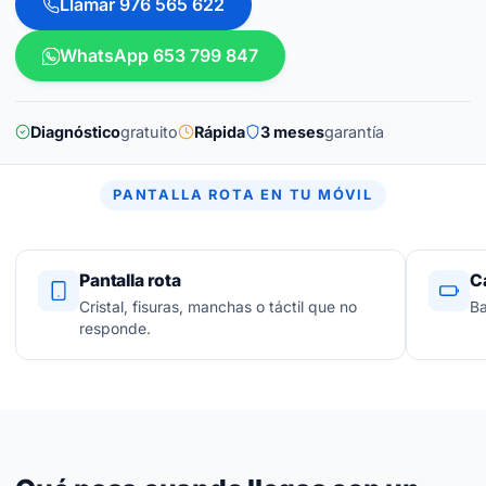
Llamar 976 565 622
WhatsApp 653 799 847
Diagnóstico
gratuito
Rápida
3 meses
garantía
PANTALLA ROTA EN TU MÓVIL
Pantalla rota
C
Cristal, fisuras, manchas o táctil que no
Ba
responde.