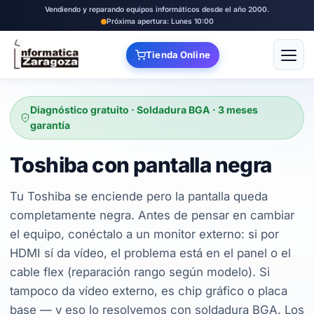
Vendiendo y reparando equipos informáticos desde el año 2000.
Próxima apertura: Lunes 10:00
Tienda Online
Abrir
Diagnóstico gratuito · Soldadura BGA · 3 meses
garantía
Toshiba con pantalla negra
Tu Toshiba se enciende pero la pantalla queda
completamente negra. Antes de pensar en cambiar
el equipo, conéctalo a un monitor externo: si por
HDMI sí da vídeo, el problema está en el panel o el
cable flex (reparación rango según modelo). Si
tampoco da vídeo externo, es chip gráfico o placa
base — y eso lo resolvemos con soldadura BGA. Los