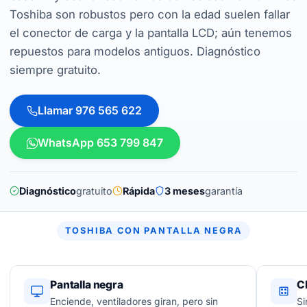
Toshiba son robustos pero con la edad suelen fallar
el conector de carga y la pantalla LCD; aún tenemos
repuestos para modelos antiguos. Diagnóstico
siempre gratuito.
Llamar 976 565 622
WhatsApp 653 799 847
Diagnóstico
gratuito
Rápida
3 meses
garantía
TOSHIBA CON PANTALLA NEGRA
Pantalla negra
C
Enciende, ventiladores giran, pero sin
Si