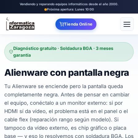
Vendiendo y reparando equipos informáticos desde el año 2000.
Próxima apertura: Lunes 10:00
Tienda Online
Abrir
Diagnóstico gratuito · Soldadura BGA · 3 meses
garantía
Alienware con pantalla negra
Tu Alienware se enciende pero la pantalla queda
completamente negra. Antes de pensar en cambiar
el equipo, conéctalo a un monitor externo: si por
HDMI sí da vídeo, el problema está en el panel o el
cable flex (reparación rango según modelo). Si
tampoco da vídeo externo, es chip gráfico o placa
base — y eso lo resolvemos con soldadura BGA. Los