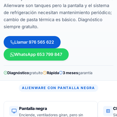
Alienware son tanques pero la pantalla y el sistema
de refrigeración necesitan mantenimiento periódico;
cambio de pasta térmica es básico. Diagnóstico
siempre gratuito.
Llamar 976 565 622
WhatsApp 653 799 847
Diagnóstico
gratuito
Rápida
3 meses
garantía
ALIENWARE CON PANTALLA NEGRA
Pantalla negra
C
Enciende, ventiladores giran, pero sin
Si