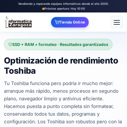
Vendiendo y reparando equipos informáticos desde el año 2000.
Próxima apertura: Hoy 10:00
Tienda Online
Abrir
SSD + RAM + formateo · Resultados garantizados
Optimización de rendimiento
Toshiba
Tu Toshiba funciona pero podría ir mucho mejor:
arranque más rápido, menos procesos en segundo
plano, navegador limpio y antivirus eficiente.
Hacemos puesta a punto completa sin formatear,
conservando todos tus datos, programas y
configuración. Los Toshiba son robustos pero con la