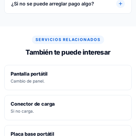
sustituida y sobre la mano de obra.
¿Si no se puede arreglar pago algo?
No.
Diagnóstico siempre gratuito. Si no se puede
arreglar, no se paga nada.
SERVICIOS RELACIONADOS
También te puede interesar
Pantalla portátil
Cambio de panel.
Conector de carga
Si no carga.
Placa base portátil