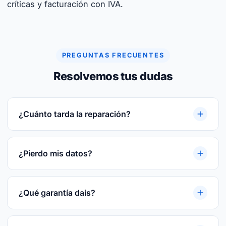
críticas y facturación con IVA.
PREGUNTAS FRECUENTES
Resolvemos tus dudas
¿Cuánto tarda la reparación?
Reparaciones rápidas. Te damos plazo cerrado
tras el diagnóstico gratuito. Te damos plazo
¿Pierdo mis datos?
cerrado tras el diagnóstico gratuito.
En la mayoría de las reparaciones, no. Si hay
riesgo te avisamos antes y hacemos backup
¿Qué garantía dais?
previo del disco.
3 meses por escrito sobre la pieza reparada o