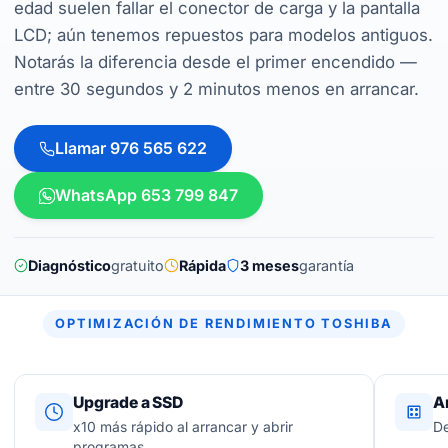
edad suelen fallar el conector de carga y la pantalla
LCD; aún tenemos repuestos para modelos antiguos.
Notarás la diferencia desde el primer encendido —
entre 30 segundos y 2 minutos menos en arrancar.
Llamar 976 565 622
WhatsApp 653 799 847
Diagnóstico
gratuito
Rápida
3 meses
garantía
OPTIMIZACIÓN DE RENDIMIENTO TOSHIBA
Upgrade a SSD
A
x10 más rápido al arrancar y abrir
De
programas.