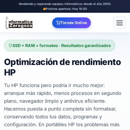
Vendiendo y reparando equipos informáticos desde el año 2000.
Próxima apertura: Hoy 10:00
Tienda Online
Abrir
SSD + RAM + formateo · Resultados garantizados
Optimización de rendimiento
HP
Tu HP funciona pero podría ir mucho mejor:
arranque más rápido, menos procesos en segundo
plano, navegador limpio y antivirus eficiente.
Hacemos puesta a punto completa sin formatear,
conservando todos tus datos, programas y
configuración. En portátiles HP los problemas más