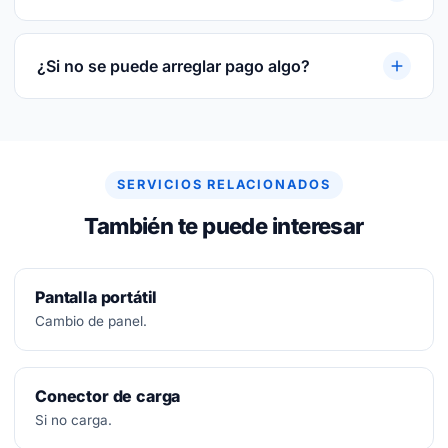
previo del disco.
3 meses por escrito sobre la pieza reparada o
sustituida y sobre la mano de obra.
¿Si no se puede arreglar pago algo?
No.
Diagnóstico siempre gratuito. Si no se puede
arreglar, no se paga nada.
SERVICIOS RELACIONADOS
También te puede interesar
Pantalla portátil
Cambio de panel.
Conector de carga
Si no carga.