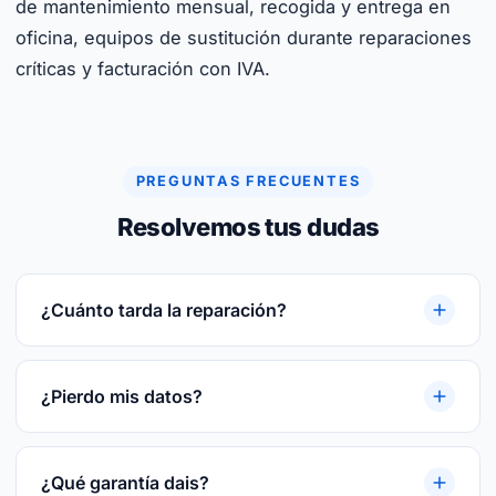
de mantenimiento mensual, recogida y entrega en
oficina, equipos de sustitución durante reparaciones
críticas y facturación con IVA.
PREGUNTAS FRECUENTES
Resolvemos tus dudas
¿Cuánto tarda la reparación?
Reparaciones rápidas. Te damos plazo cerrado
tras el diagnóstico gratuito. Te damos plazo
¿Pierdo mis datos?
cerrado tras el diagnóstico gratuito.
En la mayoría de las reparaciones, no. Si hay
riesgo te avisamos antes y hacemos backup
¿Qué garantía dais?