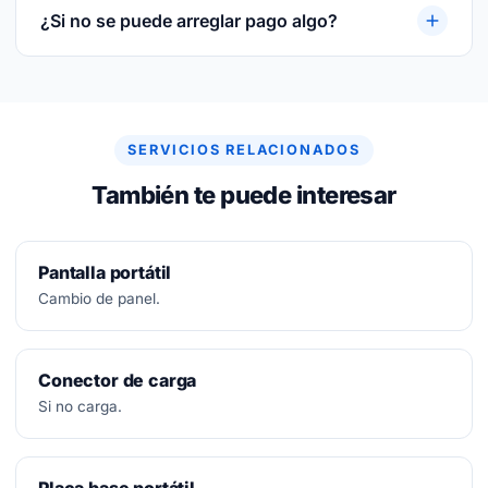
sustituida y sobre la mano de obra.
¿Si no se puede arreglar pago algo?
No.
Diagnóstico siempre gratuito. Si no se puede
arreglar, no se paga nada.
SERVICIOS RELACIONADOS
También te puede interesar
Pantalla portátil
Cambio de panel.
Conector de carga
Si no carga.