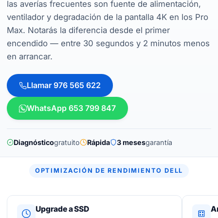
las averías frecuentes son fuente de alimentación,
ventilador y degradación de la pantalla 4K en los Pro
Max. Notarás la diferencia desde el primer
encendido — entre 30 segundos y 2 minutos menos
en arrancar.
Llamar 976 565 622
WhatsApp 653 799 847
Diagnóstico
gratuito
Rápida
3 meses
garantía
OPTIMIZACIÓN DE RENDIMIENTO DELL
Upgrade a SSD
A