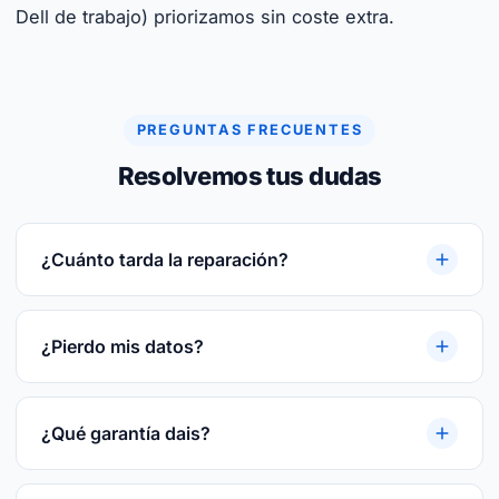
Dell de trabajo) priorizamos sin coste extra.
PREGUNTAS FRECUENTES
Resolvemos tus dudas
¿Cuánto tarda la reparación?
Reparaciones rápidas. Te damos plazo cerrado
tras el diagnóstico gratuito. Te damos plazo
¿Pierdo mis datos?
cerrado tras el diagnóstico gratuito.
En la mayoría de las reparaciones, no. Si hay
riesgo te avisamos antes y hacemos backup
¿Qué garantía dais?
previo del disco.
3 meses por escrito sobre la pieza reparada o