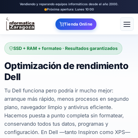
Vendiendo y reparando equipos informáticos desde el año 2000.
Próxima apertura: Lunes 10:00
Tienda Online
Abrir
SSD + RAM + formateo · Resultados garantizados
Optimización de rendimiento
Dell
Tu Dell funciona pero podría ir mucho mejor:
arranque más rápido, menos procesos en segundo
plano, navegador limpio y antivirus eficiente.
Hacemos puesta a punto completa sin formatear,
conservando todos tus datos, programas y
configuración. En Dell —tanto Inspiron como XPS—