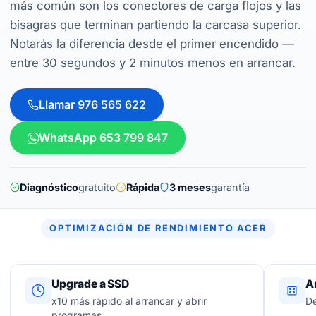
más común son los conectores de carga flojos y las
bisagras que terminan partiendo la carcasa superior.
Notarás la diferencia desde el primer encendido —
entre 30 segundos y 2 minutos menos en arrancar.
Llamar 976 565 622
WhatsApp 653 799 847
Diagnóstico
gratuito
Rápida
3 meses
garantía
OPTIMIZACIÓN DE RENDIMIENTO ACER
Upgrade a SSD
A
x10 más rápido al arrancar y abrir
De
programas.