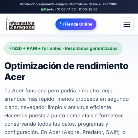
Vendiendo y reparando equipos informáticos desde el año 2000.
Abierto · 10:00-14:00 · 17:00-20:00
Tienda Online
Abrir
SSD + RAM + formateo · Resultados garantizados
Optimización de rendimiento
Acer
Tu Acer funciona pero podría ir mucho mejor:
arranque más rápido, menos procesos en segundo
plano, navegador limpio y antivirus eficiente.
Hacemos puesta a punto completa sin formatear,
conservando todos tus datos, programas y
configuración. En Acer (Aspire, Predator, Swift) lo