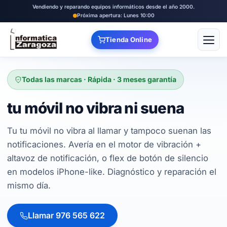
Vendiendo y reparando equipos informáticos desde el año 2000.
Próxima apertura: Lunes 10:00
Tienda Online
Abrir
Todas las marcas · Rápida · 3 meses garantía
tu móvil no vibra ni suena
Tu tu móvil no vibra al llamar y tampoco suenan las
notificaciones. Avería en el motor de vibración +
altavoz de notificación, o flex de botón de silencio
en modelos iPhone-like. Diagnóstico y reparación el
mismo día.
Llamar 976 565 622