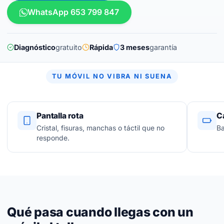
WhatsApp 653 799 847
Diagnóstico
gratuito
Rápida
3 meses
garantía
TU MÓVIL NO VIBRA NI SUENA
Pantalla rota
C
Cristal, fisuras, manchas o táctil que no
Ba
responde.
Qué pasa cuando llegas con un