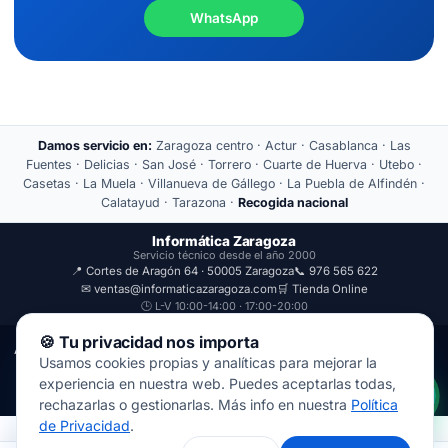
WhatsApp
Damos servicio en:
Zaragoza centro · Actur · Casablanca · Las
Fuentes · Delicias · San José · Torrero · Cuarte de Huerva · Utebo ·
Casetas · La Muela · Villanueva de Gállego · La Puebla de Alfindén ·
Calatayud · Tarazona ·
Recogida nacional
Informática Zaragoza
Servicio técnico desde el año 2000
📍 Cortes de Aragón 64 · 50005 Zaragoza
📞 976 565 622
✉ ventas@informaticazaragoza.com
🛒 Tienda Online
🕒 L-V 10:00-14:00 · 17:00-20:00
🍪 Tu privacidad nos importa
Aviso Legal
Política de Privacidad
Usamos cookies propias y analíticas para mejorar la
© 2000-2026 · Javal Informática S.L. · Tienda Informática Zaragoza
experiencia en nuestra web. Puedes aceptarlas todas,
· Reparación de Ordenadores, Portátiles y Móviles.
rechazarlas o gestionarlas. Más info en nuestra
Política
de Privacidad
.