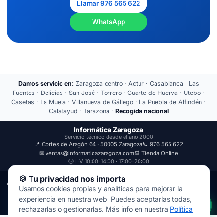
Llamar 976 565 622
WhatsApp
Damos servicio en:
Zaragoza centro · Actur · Casablanca · Las
Fuentes · Delicias · San José · Torrero · Cuarte de Huerva · Utebo ·
Casetas · La Muela · Villanueva de Gállego · La Puebla de Alfindén ·
Calatayud · Tarazona ·
Recogida nacional
Informática Zaragoza
Servicio técnico desde el año 2000
📍 Cortes de Aragón 64 · 50005 Zaragoza
📞 976 565 622
✉ ventas@informaticazaragoza.com
🛒 Tienda Online
🕒 L-V 10:00-14:00 · 17:00-20:00
🍪 Tu privacidad nos importa
Aviso Legal
Política de Privacidad
Usamos cookies propias y analíticas para mejorar la
© 2000-2026 · Javal Informática S.L. · Tienda Informática Zaragoza
experiencia en nuestra web. Puedes aceptarlas todas,
· Reparación de Ordenadores, Portátiles y Móviles.
rechazarlas o gestionarlas. Más info en nuestra
Política