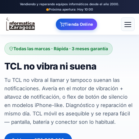
Vendiendo y reparando equipos informáticos desde el año 2000.
Próxima apertura: Hoy 10:00
Tienda Online
Abrir
Todas las marcas · Rápida · 3 meses garantía
TCL no vibra ni suena
Tu TCL no vibra al llamar y tampoco suenan las
notificaciones. Avería en el motor de vibración +
altavoz de notificación, o flex de botón de silencio
en modelos iPhone-like. Diagnóstico y reparación el
mismo día. TCL móvil es asequible y se repara fácil
— pantalla, batería y conector son lo habitual.