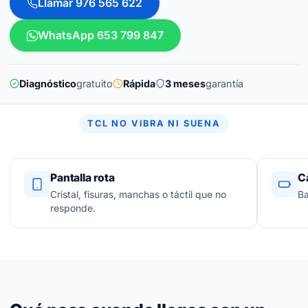
Llamar 976 565 622
WhatsApp 653 799 847
Diagnóstico
gratuito
Rápida
3 meses
garantía
TCL NO VIBRA NI SUENA
Pantalla rota
C
Cristal, fisuras, manchas o táctil que no
Ba
responde.