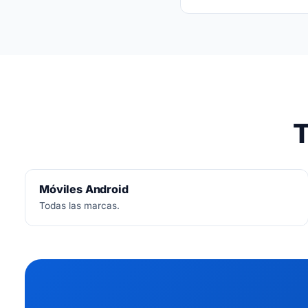
No.
Diagnóstico siemp
T
Móviles Android
Todas las marcas.