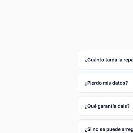
¿Cuánto tarda la rep
Reparaciones rápidas
tras el diagnóstico gr
¿Pierdo mis datos?
En la mayoría de las
disco.
¿Qué garantía dais?
3 meses por escrito s
¿Si no se puede arre