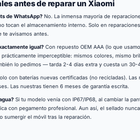
les antes de reparar un Xiaomi
hats de WhatsApp?
No. La inmensa mayoría de reparaciones 
 no tocan el almacenamiento interno. Solo en reparacione
 te avisamos antes.
xactamente igual?
Con repuesto OEM AAA (lo que usamos 
s prácticamente imperceptible: mismos colores, mismo brill
mbién lo pedimos — tarda 2-4 días extra y cuesta un 30
lo con baterías nuevas certificadas (no recicladas). Las 
es. Las nuestras tienen 6 meses de garantía escrita.
 agua?
Si tu modelo venía con IP67/IP68, al cambiar la panta
rica con pegamento profesional. Aun así, el sellado nunc
sumergir el móvil tras la reparación.