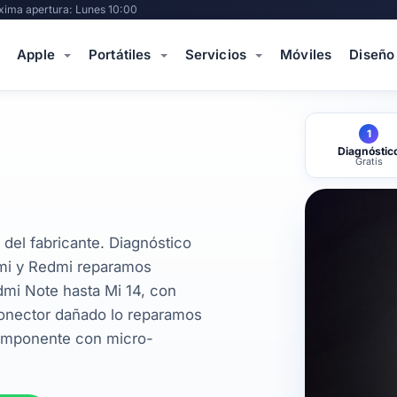
xima apertura: Lunes 10:00
Apple
Portátiles
Servicios
Móviles
Diseño
1
Diagnóstic
Gratis
 del fabricante. Diagnóstico
omi y Redmi reparamos
mi Note hasta Mi 14, con
 conector dañado lo reparamos
 componente con micro-