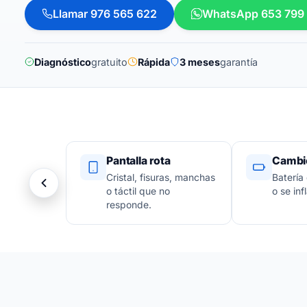
Llamar 976 565 622
WhatsApp 653 799
Diagnóstico
gratuito
Rápida
3 meses
garantía
Pantalla rota
Cambio
Cristal, fisuras, manchas
Batería
o táctil que no
o se infl
responde.