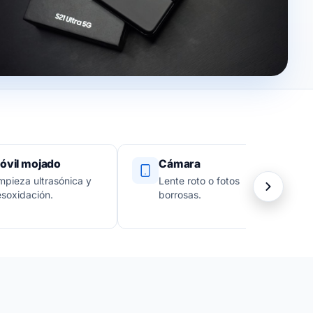
óvil mojado
Cámara
mpieza ultrasónica y
Lente roto o fotos
soxidación.
borrosas.