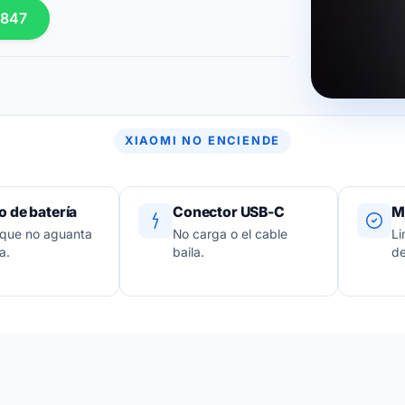
 847
XIAOMI NO ENCIENDE
 de batería
Conector USB-C
M
 que no aguanta
No carga o el cable
Li
a.
baila.
de