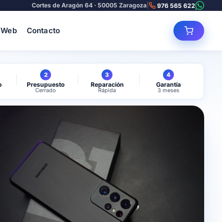
Cortes de Aragón 64 · 50005 Zaragoza
|
976 565 622
 Web
Contacto
2
3
4
o
Presupuesto
Reparación
Garantía
Cerrado
Rápida
3 meses