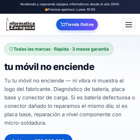
Vendiendo y reparando equipos informáticos desde el año 2000.
Próxima apertura: Lunes 10:00
Tienda Online
Abrir
Todas las marcas · Rápida · 3 meses garantía
tu móvil no enciende
Tu tu móvil no enciende — ni vibra ni muestra el
logo del fabricante. Diagnóstico de batería, placa
base y conector de carga. Si es batería defectuosa o
conector dañado lo reparamos el mismo día; si es
placa base, reparación a nivel componente con
micro-soldadura.