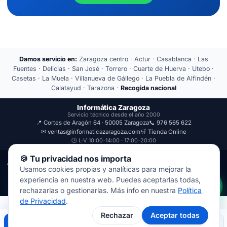
Damos servicio en:
Zaragoza centro · Actur · Casablanca · Las
Fuentes · Delicias · San José · Torrero · Cuarte de Huerva · Utebo ·
Casetas · La Muela · Villanueva de Gállego · La Puebla de Alfindén ·
Calatayud · Tarazona ·
Recogida nacional
Informática Zaragoza
Servicio técnico desde el año 2000
📍 Cortes de Aragón 64 · 50005 Zaragoza
📞 976 565 622
✉ ventas@informaticazaragoza.com
🛒 Tienda Online
🕒 L-V 10:00-14:00 · 17:00-20:00
🍪 Tu privacidad nos importa
Aviso Legal
Política de Privacidad
Usamos cookies propias y analíticas para mejorar la
© 2000-2026 · Javal Informática S.L. · Tienda Informática Zaragoza
experiencia en nuestra web. Puedes aceptarlas todas,
· Reparación de Ordenadores, Portátiles y Móviles.
rechazarlas o gestionarlas. Más info en nuestra
Política
de Privacidad
.
Rechazar
Aceptar todas
Llamar
WhatsApp
Mapa