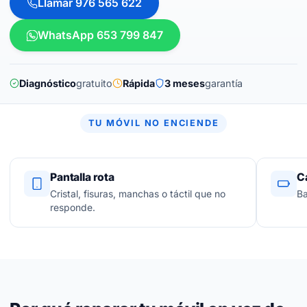
Llamar 976 565 622
WhatsApp 653 799 847
Diagnóstico
gratuito
Rápida
3 meses
garantía
TU MÓVIL NO ENCIENDE
Pantalla rota
C
Cristal, fisuras, manchas o táctil que no
Ba
responde.