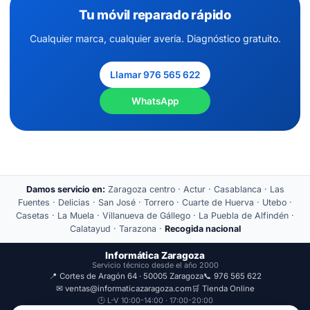
Tu móvil reparado rápido
Cualquier marca, cualquier avería. Diagnóstico gratuito.
Llamar 976 565 622
WhatsApp
Damos servicio en:
Zaragoza centro · Actur · Casablanca · Las
Fuentes · Delicias · San José · Torrero · Cuarte de Huerva · Utebo ·
Casetas · La Muela · Villanueva de Gállego · La Puebla de Alfindén ·
Calatayud · Tarazona ·
Recogida nacional
Informática Zaragoza
Servicio técnico desde el año 2000
📍 Cortes de Aragón 64 · 50005 Zaragoza
📞 976 565 622
✉ ventas@informaticazaragoza.com
🛒 Tienda Online
🕒 L-V 10:00-14:00 · 17:00-20:00