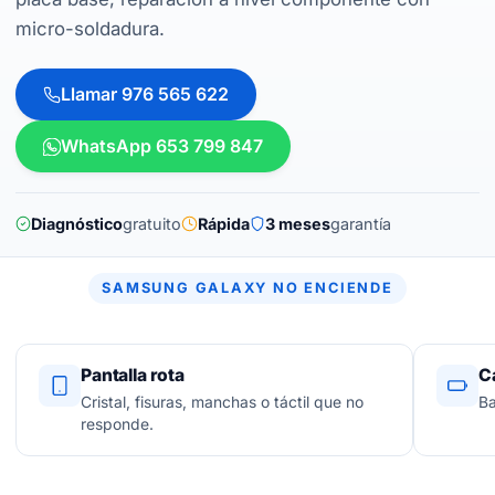
micro-soldadura.
Llamar 976 565 622
WhatsApp 653 799 847
Diagnóstico
gratuito
Rápida
3 meses
garantía
SAMSUNG GALAXY NO ENCIENDE
Pantalla rota
C
Cristal, fisuras, manchas o táctil que no
Ba
responde.