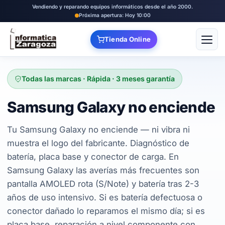
Vendiendo y reparando equipos informáticos desde el año 2000.
Próxima apertura: Hoy 10:00
Tienda Online
Abrir
Todas las marcas · Rápida · 3 meses garantía
Samsung Galaxy no enciende
Tu Samsung Galaxy no enciende — ni vibra ni
muestra el logo del fabricante. Diagnóstico de
batería, placa base y conector de carga. En
Samsung Galaxy las averías más frecuentes son
pantalla AMOLED rota (S/Note) y batería tras 2-3
años de uso intensivo. Si es batería defectuosa o
conector dañado lo reparamos el mismo día; si es
placa base, reparación a nivel componente con