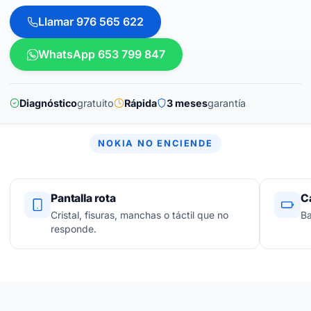
Llamar 976 565 622
WhatsApp 653 799 847
Diagnóstico
gratuito
Rápida
3 meses
garantía
NOKIA NO ENCIENDE
Pantalla rota
C
Cristal, fisuras, manchas o táctil que no
Ba
responde.