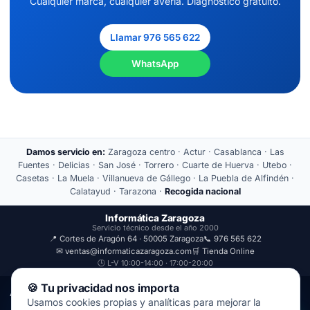
Cualquier marca, cualquier avería. Diagnóstico gratuito.
Llamar 976 565 622
WhatsApp
Damos servicio en:
Zaragoza centro · Actur · Casablanca · Las
Fuentes · Delicias · San José · Torrero · Cuarte de Huerva · Utebo ·
Casetas · La Muela · Villanueva de Gállego · La Puebla de Alfindén ·
Calatayud · Tarazona ·
Recogida nacional
Informática Zaragoza
Servicio técnico desde el año 2000
📍 Cortes de Aragón 64 · 50005 Zaragoza
📞 976 565 622
✉ ventas@informaticazaragoza.com
🛒 Tienda Online
🕒 L-V 10:00-14:00 · 17:00-20:00
🍪 Tu privacidad nos importa
Aviso Legal
Política de Privacidad
Usamos cookies propias y analíticas para mejorar la
© 2000-2026 · Javal Informática S.L. · Tienda Informática Zaragoza