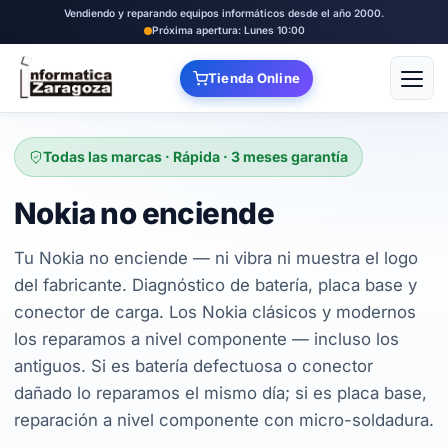
Vendiendo y reparando equipos informáticos desde el año 2000.
Próxima apertura: Lunes 10:00
Tienda Online
Abrir
Todas las marcas · Rápida · 3 meses garantía
Nokia no enciende
Tu Nokia no enciende — ni vibra ni muestra el logo
del fabricante. Diagnóstico de batería, placa base y
conector de carga. Los Nokia clásicos y modernos
los reparamos a nivel componente — incluso los
antiguos. Si es batería defectuosa o conector
dañado lo reparamos el mismo día; si es placa base,
reparación a nivel componente con micro-soldadura.