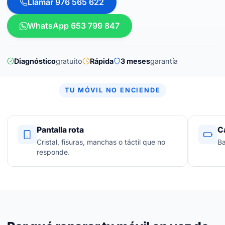
Llamar 976 565 622
WhatsApp 653 799 847
Diagnóstico
gratuito
Rápida
3 meses
garantía
TU MÓVIL NO ENCIENDE
Pantalla rota
C
Cristal, fisuras, manchas o táctil que no
Ba
responde.