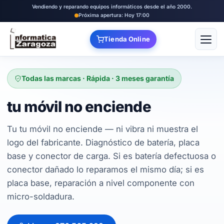
Vendiendo y reparando equipos informáticos desde el año 2000.
Próxima apertura: Hoy 17:00
Tienda Online
Abrir
Todas las marcas · Rápida · 3 meses garantía
tu móvil no enciende
Tu tu móvil no enciende — ni vibra ni muestra el
logo del fabricante. Diagnóstico de batería, placa
base y conector de carga. Si es batería defectuosa o
conector dañado lo reparamos el mismo día; si es
placa base, reparación a nivel componente con
micro-soldadura.