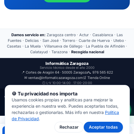
Damos servicio en:
Zaragoza centro · Actur · Casablanca · Las
Fuentes · Delicias · San José · Torrero · Cuarte de Huerva · Utebo ·
Casetas · La Muela · Villanueva de Gállego · La Puebla de Alfindén ·
Calatayud · Tarazona ·
Recogida nacional
Informática Zaragoza
Servicio técnico desde el año 2000
📍 Cortes de Aragón 64 · 50005 Zaragoza
📞 976 565 622
✉ ventas@informaticazaragoza.com
🛒 Tienda Online
🕒 L-V 10:00-14:00 · 17:00-20:00
🍪 Tu privacidad nos importa
Aviso Legal
Política de Privacidad
Usamos cookies propias y analíticas para mejorar la
© 2000-2026 · Javal Informática S.L. · Tienda Informática Zaragoza
experiencia en nuestra web. Puedes aceptarlas todas,
· Reparación de Ordenadores, Portátiles y Móviles.
rechazarlas o gestionarlas. Más info en nuestra
Política
de Privacidad
.
Rechazar
Aceptar todas
Llamar
WhatsApp
Mapa