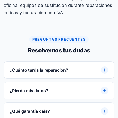
oficina, equipos de sustitución durante reparaciones
críticas y facturación con IVA.
PREGUNTAS FRECUENTES
Resolvemos tus dudas
¿Cuánto tarda la reparación?
Reparaciones rápidas. Te damos plazo cerrado
tras el diagnóstico gratuito. Te damos plazo
¿Pierdo mis datos?
cerrado tras el diagnóstico gratuito.
En la mayoría de las reparaciones, no. Si hay
riesgo te avisamos antes y hacemos backup
¿Qué garantía dais?
previo del disco.