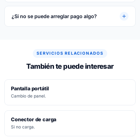
3 meses por escrito sobre la pieza reparada o
sustituida y sobre la mano de obra.
¿Si no se puede arreglar pago algo?
No.
Diagnóstico siempre gratuito. Si no se puede
arreglar, no se paga nada.
SERVICIOS RELACIONADOS
También te puede interesar
Pantalla portátil
Cambio de panel.
Conector de carga
Si no carga.