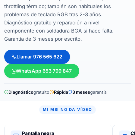
throttling térmico; también son habituales los
problemas de teclado RGB tras 2-3 años.
Diagnóstico gratuito y reparación a nivel
componente con soldadura BGA si hace falta.
Garantía de 3 meses por escrito.
Llamar 976 565 622
WhatsApp 653 799 847
Diagnóstico
gratuito
Rápida
3 meses
garantía
MI MSI NO DA VÍDEO
Pantalla negra
C