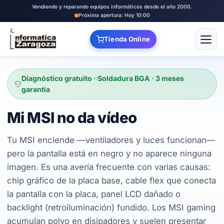
Vendiendo y reparando equipos informáticos desde el año 2000.
Próxima apertura: Hoy 10:00
Tienda Online
Abrir
Diagnóstico gratuito · Soldadura BGA · 3 meses
garantía
Mi MSI no da vídeo
Tu MSI enciende —ventiladores y luces funcionan—
pero la pantalla está en negro y no aparece ninguna
imagen. Es una avería frecuente con varias causas:
chip gráfico de la placa base, cable flex que conecta
la pantalla con la placa, panel LCD dañado o
backlight (retroiluminación) fundido. Los MSI gaming
acumulan polvo en disipadores y suelen presentar