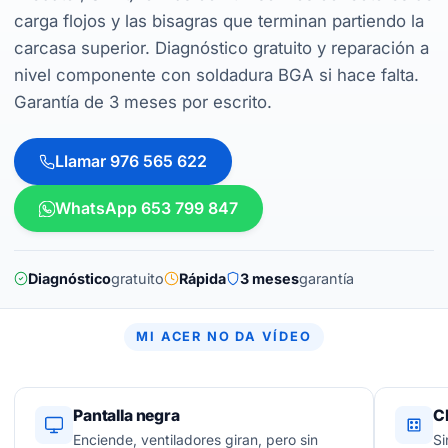
carga flojos y las bisagras que terminan partiendo la
carcasa superior. Diagnóstico gratuito y reparación a
nivel componente con soldadura BGA si hace falta.
Garantía de 3 meses por escrito.
Llamar 976 565 622
WhatsApp 653 799 847
Diagnóstico
gratuito
Rápida
3 meses
garantía
MI ACER NO DA VÍDEO
Pantalla negra
C
Enciende, ventiladores giran, pero sin
Si