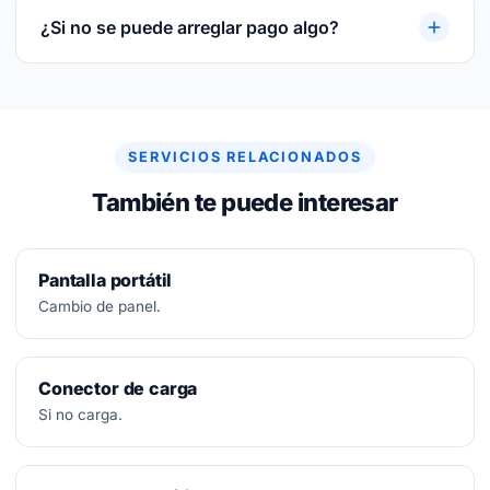
sustituida y sobre la mano de obra.
¿Si no se puede arreglar pago algo?
No.
Diagnóstico siempre gratuito. Si no se puede
arreglar, no se paga nada.
SERVICIOS RELACIONADOS
También te puede interesar
Pantalla portátil
Cambio de panel.
Conector de carga
Si no carga.