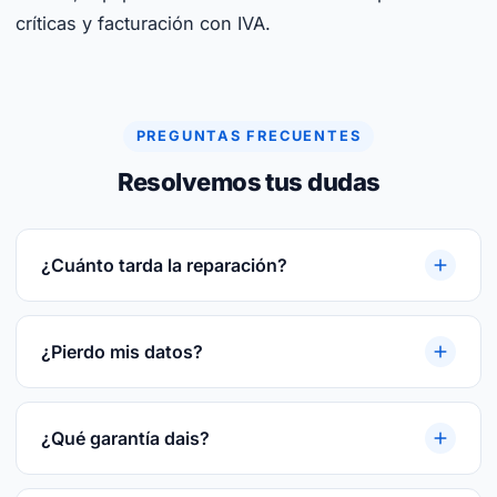
críticas y facturación con IVA.
PREGUNTAS FRECUENTES
Resolvemos tus dudas
¿Cuánto tarda la reparación?
Reparaciones rápidas. Te damos plazo cerrado
tras el diagnóstico gratuito. Te damos plazo
¿Pierdo mis datos?
cerrado tras el diagnóstico gratuito.
En la mayoría de las reparaciones, no. Si hay
riesgo te avisamos antes y hacemos backup
¿Qué garantía dais?
previo del disco.
3 meses por escrito sobre la pieza reparada o