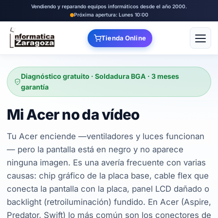
Vendiendo y reparando equipos informáticos desde el año 2000.
Próxima apertura: Lunes 10:00
Tienda Online
Abrir
Diagnóstico gratuito · Soldadura BGA · 3 meses
garantía
Mi Acer no da vídeo
Tu Acer enciende —ventiladores y luces funcionan
— pero la pantalla está en negro y no aparece
ninguna imagen. Es una avería frecuente con varias
causas: chip gráfico de la placa base, cable flex que
conecta la pantalla con la placa, panel LCD dañado o
backlight (retroiluminación) fundido. En Acer (Aspire,
Predator, Swift) lo más común son los conectores de