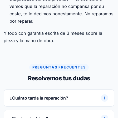
vemos que la reparación no compensa por su
coste, te lo decimos honestamente. No reparamos
por reparar.
Y todo con garantía escrita de 3 meses sobre la
pieza y la mano de obra.
PREGUNTAS FRECUENTES
Resolvemos tus dudas
¿Cuánto tarda la reparación?
Reparaciones rápidas. Te damos plazo cerrado
tras el diagnóstico gratuito. Te damos plazo