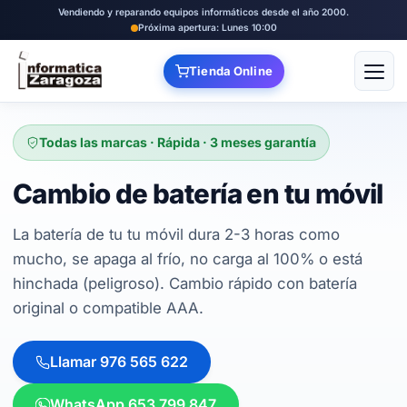
Vendiendo y reparando equipos informáticos desde el año 2000.
Próxima apertura: Lunes 10:00
Tienda Online
Abrir
Todas las marcas · Rápida · 3 meses garantía
Cambio de batería en tu móvil
La batería de tu tu móvil dura 2-3 horas como
mucho, se apaga al frío, no carga al 100% o está
hinchada (peligroso). Cambio rápido con batería
original o compatible AAA.
Llamar 976 565 622
WhatsApp 653 799 847