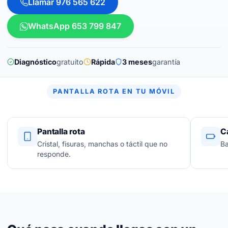
Llamar 976 565 622
WhatsApp 653 799 847
Diagnóstico
gratuito
Rápida
3 meses
garantía
PANTALLA ROTA EN TU MÓVIL
Pantalla rota
C
Cristal, fisuras, manchas o táctil que no
Ba
responde.