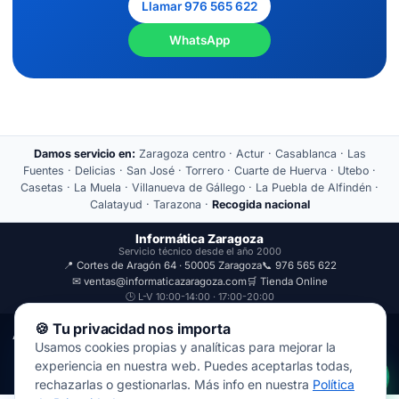
Llamar 976 565 622
WhatsApp
Damos servicio en:
Zaragoza centro · Actur · Casablanca · Las
Fuentes · Delicias · San José · Torrero · Cuarte de Huerva · Utebo ·
Casetas · La Muela · Villanueva de Gállego · La Puebla de Alfindén ·
Calatayud · Tarazona ·
Recogida nacional
Informática Zaragoza
Servicio técnico desde el año 2000
📍 Cortes de Aragón 64 · 50005 Zaragoza
📞 976 565 622
✉ ventas@informaticazaragoza.com
🛒 Tienda Online
🕒 L-V 10:00-14:00 · 17:00-20:00
🍪 Tu privacidad nos importa
Aviso Legal
Política de Privacidad
Usamos cookies propias y analíticas para mejorar la
© 2000-2026 · Javal Informática S.L. · Tienda Informática Zaragoza
experiencia en nuestra web. Puedes aceptarlas todas,
· Reparación de Ordenadores, Portátiles y Móviles.
rechazarlas o gestionarlas. Más info en nuestra
Política