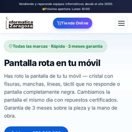
Vendiendo y reparando equipos informáticos desde el año 2000.
Próxima apertura: Lunes 10:00
Tienda Online
Abrir
Todas las marcas · Rápida · 3 meses garantía
Pantalla rota en tu móvil
Has roto la pantalla de tu tu móvil — cristal con
fisuras, manchas, líneas, táctil que no responde o
pantalla completamente negra. Cambiamos la
pantalla el mismo día con repuestos certificados.
Garantía de 3 meses sobre la pieza y la mano de
obra.