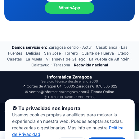
WhatsApp
Damos servicio en:
Zaragoza centro · Actur · Casablanca · Las
Fuentes · Delicias · San José · Torrero · Cuarte de Huerva · Utebo ·
Casetas · La Muela · Villanueva de Gállego · La Puebla de Alfindén ·
Calatayud · Tarazona ·
Recogida nacional
Informática Zaragoza
Servicio técnico desde el año 2000
📍 Cortes de Aragón 64 · 50005 Zaragoza
📞 976 565 622
✉ ventas@informaticazaragoza.com
🛒 Tienda Online
🕒 L-V 10:00-14:00 · 17:00-20:00
🍪 Tu privacidad nos importa
Aviso Legal
Política de Privacidad
Usamos cookies propias y analíticas para mejorar la
© 2000-2026 · Javal Informática S.L. · Tienda Informática Zaragoza
experiencia en nuestra web. Puedes aceptarlas todas,
· Reparación de Ordenadores, Portátiles y Móviles.
rechazarlas o gestionarlas. Más info en nuestra
Política
de Privacidad
.