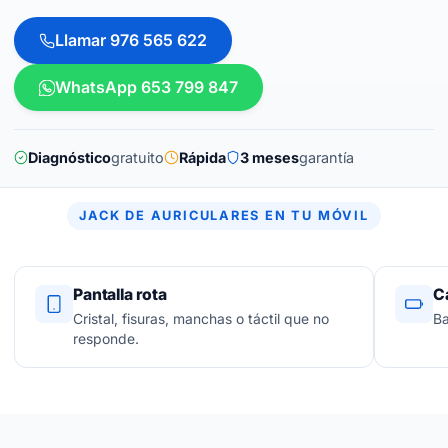
Llamar 976 565 622
WhatsApp 653 799 847
Diagnóstico
gratuito
Rápida
3 meses
garantía
JACK DE AURICULARES EN TU MÓVIL
Pantalla rota
C
Cristal, fisuras, manchas o táctil que no
Ba
responde.