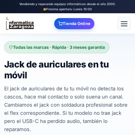
Vendiendo y reparando equipos informáticos desde el año 2000.
Próxima apertura: Lunes 10:00
Tienda Online
Abrir
Todas las marcas · Rápida · 3 meses garantía
Jack de auriculares en tu
móvil
El jack de auriculares de tu tu móvil no detecta los
cascos, hace mal contacto o solo suena un canal.
Cambiamos el jack con soldadura profesional sobre
el flex correspondiente. Si tu modelo no trae jack
pero el USB-C ha perdido audio, también lo
reparamos.