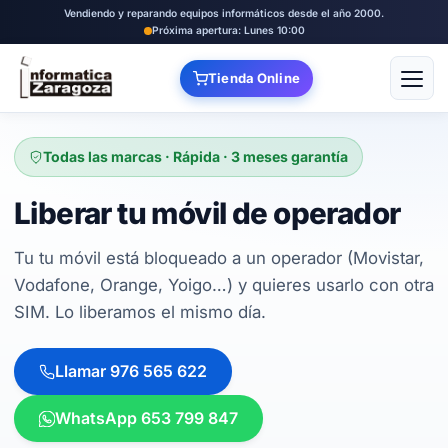
Vendiendo y reparando equipos informáticos desde el año 2000.
Próxima apertura: Lunes 10:00
Tienda Online
Abrir
Todas las marcas · Rápida · 3 meses garantía
Liberar tu móvil de operador
Tu tu móvil está bloqueado a un operador (Movistar,
Vodafone, Orange, Yoigo…) y quieres usarlo con otra
SIM. Lo liberamos el mismo día.
Llamar 976 565 622
WhatsApp 653 799 847