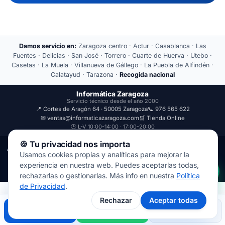
Damos servicio en:
Zaragoza centro · Actur · Casablanca · Las
Fuentes · Delicias · San José · Torrero · Cuarte de Huerva · Utebo ·
Casetas · La Muela · Villanueva de Gállego · La Puebla de Alfindén ·
Calatayud · Tarazona ·
Recogida nacional
Informática Zaragoza
Servicio técnico desde el año 2000
📍 Cortes de Aragón 64 · 50005 Zaragoza
📞 976 565 622
✉ ventas@informaticazaragoza.com
🛒 Tienda Online
🕒 L-V 10:00-14:00 · 17:00-20:00
🍪 Tu privacidad nos importa
Aviso Legal
Política de Privacidad
Usamos cookies propias y analíticas para mejorar la
© 2000-2026 · Javal Informática S.L. · Tienda Informática Zaragoza
experiencia en nuestra web. Puedes aceptarlas todas,
· Reparación de Ordenadores, Portátiles y Móviles.
rechazarlas o gestionarlas. Más info en nuestra
Política
de Privacidad
.
Rechazar
Aceptar todas
Llamar
WhatsApp
Mapa