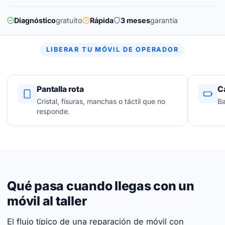
Diagnóstico
gratuito
Rápida
3 meses
garantía
LIBERAR TU MÓVIL DE OPERADOR
Pantalla rota
C
Cristal, fisuras, manchas o táctil que no
Ba
responde.
Qué pasa cuando llegas con un
móvil al taller
El flujo típico de una reparación de móvil con