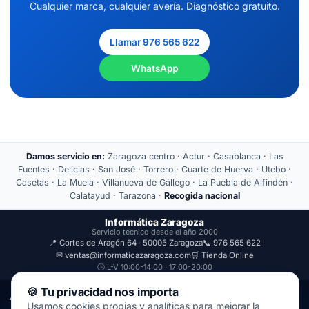
Cualquier marca, cualquier avería. Diagnóstico gratuito.
Llamar 976 565 622
WhatsApp
Damos servicio en:
Zaragoza centro · Actur · Casablanca · Las
Fuentes · Delicias · San José · Torrero · Cuarte de Huerva · Utebo ·
Casetas · La Muela · Villanueva de Gállego · La Puebla de Alfindén ·
Calatayud · Tarazona ·
Recogida nacional
Informática Zaragoza
Servicio técnico desde el año 2000
📍 Cortes de Aragón 64 · 50005 Zaragoza
📞 976 565 622
✉ ventas@informaticazaragoza.com
🛒 Tienda Online
🕒 L-V 10:00-14:00 · 17:00-20:00
🍪 Tu privacidad nos importa
Aviso Legal
Política de Privacidad
Usamos cookies propias y analíticas para mejorar la