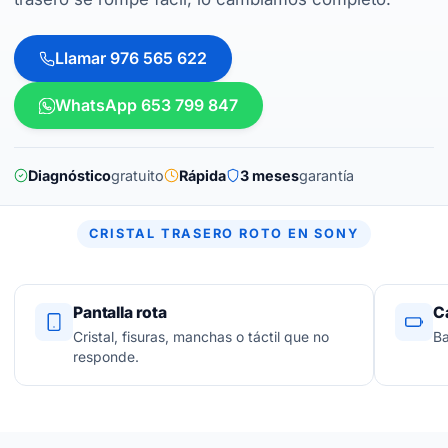
Llamar 976 565 622
WhatsApp 653 799 847
Diagnóstico
gratuito
Rápida
3 meses
garantía
CRISTAL TRASERO ROTO EN SONY
Pantalla rota
C
Cristal, fisuras, manchas o táctil que no
Ba
responde.