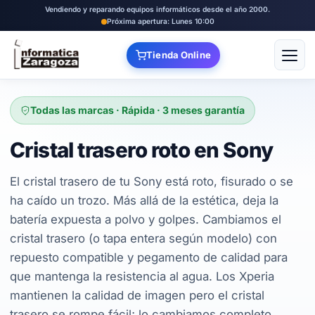
Vendiendo y reparando equipos informáticos desde el año 2000.
Próxima apertura: Lunes 10:00
Tienda Online
Abrir
Todas las marcas · Rápida · 3 meses garantía
Cristal trasero roto en Sony
El cristal trasero de tu Sony está roto, fisurado o se
ha caído un trozo. Más allá de la estética, deja la
batería expuesta a polvo y golpes. Cambiamos el
cristal trasero (o tapa entera según modelo) con
repuesto compatible y pegamento de calidad para
que mantenga la resistencia al agua. Los Xperia
mantienen la calidad de imagen pero el cristal
trasero se rompe fácil; lo cambiamos completo.