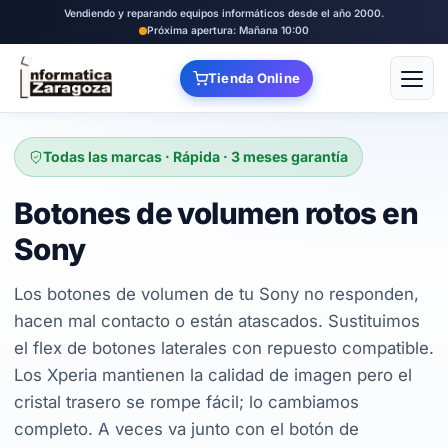
Vendiendo y reparando equipos informáticos desde el año 2000.
Próxima apertura: Mañana 10:00
Tienda Online
Abrir
Todas las marcas · Rápida · 3 meses garantía
Botones de volumen rotos en
Sony
Los botones de volumen de tu Sony no responden,
hacen mal contacto o están atascados. Sustituimos
el flex de botones laterales con repuesto compatible.
Los Xperia mantienen la calidad de imagen pero el
cristal trasero se rompe fácil; lo cambiamos
completo. A veces va junto con el botón de