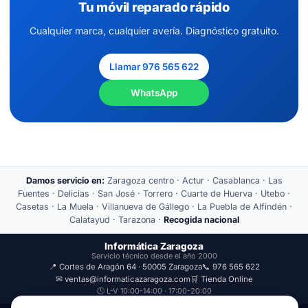
Tu móvil reparado rápido
Cualquier marca, cualquier avería. Diagnóstico gratuito.
Llamar 976 565 622
WhatsApp
Damos servicio en:
Zaragoza centro · Actur · Casablanca · Las
Fuentes · Delicias · San José · Torrero · Cuarte de Huerva · Utebo ·
Casetas · La Muela · Villanueva de Gállego · La Puebla de Alfindén ·
Calatayud · Tarazona ·
Recogida nacional
Informática Zaragoza
Servicio técnico desde el año 2000
📍 Cortes de Aragón 64 · 50005 Zaragoza
📞 976 565 622
✉ ventas@informaticazaragoza.com
🛒 Tienda Online
🕒 L-V 10:00-14:00 · 17:00-20:00