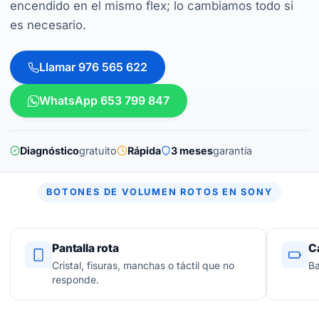
encendido en el mismo flex; lo cambiamos todo si
es necesario.
Llamar 976 565 622
WhatsApp 653 799 847
Diagnóstico
gratuito
Rápida
3 meses
garantía
BOTONES DE VOLUMEN ROTOS EN SONY
Pantalla rota
C
Cristal, fisuras, manchas o táctil que no
Ba
responde.