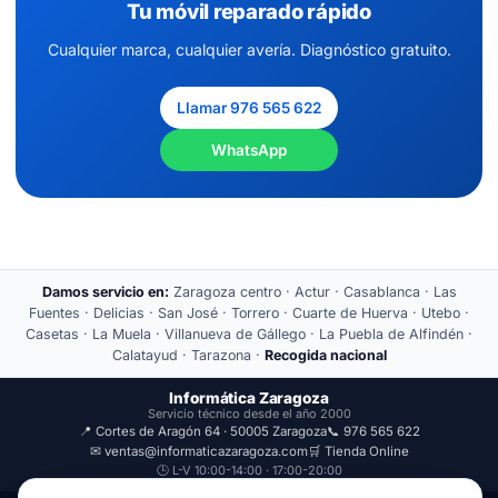
Tu móvil reparado rápido
Cualquier marca, cualquier avería. Diagnóstico gratuito.
Llamar 976 565 622
WhatsApp
Damos servicio en:
Zaragoza centro · Actur · Casablanca · Las
Fuentes · Delicias · San José · Torrero · Cuarte de Huerva · Utebo ·
Casetas · La Muela · Villanueva de Gállego · La Puebla de Alfindén ·
Calatayud · Tarazona ·
Recogida nacional
Informática Zaragoza
Servicio técnico desde el año 2000
📍 Cortes de Aragón 64 · 50005 Zaragoza
📞 976 565 622
✉ ventas@informaticazaragoza.com
🛒 Tienda Online
🕒 L-V 10:00-14:00 · 17:00-20:00