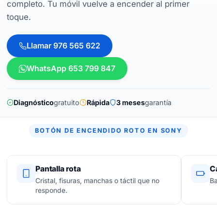
completo. Tu móvil vuelve a encender al primer
toque.
Llamar 976 565 622
WhatsApp 653 799 847
Diagnóstico
gratuito
Rápida
3 meses
garantía
BOTÓN DE ENCENDIDO ROTO EN SONY
Pantalla rota
C
Cristal, fisuras, manchas o táctil que no
Ba
responde.