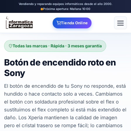
Vendiendo y reparando equipos informáticos desde el año 2000.
Próxima apertura: Mañana 10:00
Tienda Online
Abrir
Todas las marcas · Rápida · 3 meses garantía
Botón de encendido roto en
Sony
El botón de encendido de tu Sony no responde, está
hundido o hace contacto solo a veces. Cambiamos
el botón con soldadura profesional sobre el flex o
sustituimos el flex completo si está más extendido el
daño. Los Xperia mantienen la calidad de imagen
pero el cristal trasero se rompe fácil; lo cambiamos