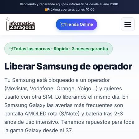
Vendiendo y reparando equipos informáticos desde el año 2000.
Próxima apertura: Lunes 10:00
Tienda Online
Abrir
Todas las marcas · Rápida · 3 meses garantía
Liberar Samsung de operador
Tu Samsung está bloqueado a un operador
(Movistar, Vodafone, Orange, Yoigo…) y quieres
usarlo con otra SIM. Lo liberamos el mismo día. En
Samsung Galaxy las averías más frecuentes son
pantalla AMOLED rota (S/Note) y batería tras 2-3
años de uso intensivo. Tenemos repuestos para toda
la gama Galaxy desde el S7.