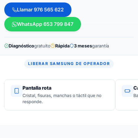
Llamar 976 565 622
WhatsApp 653 799 847
Diagnóstico
gratuito
Rápida
3 meses
garantía
LIBERAR SAMSUNG DE OPERADOR
Pantalla rota
C
Cristal, fisuras, manchas o táctil que no
Ba
responde.