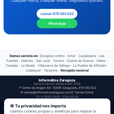
Cualquier marca, cualquier avería. Diagnóstico gratuito.
Llamar 976 565 622
WhatsApp
Damos servicio en:
Zaragoza centro · Actur · Casablanca · Las
Fuentes · Delicias · San José · Torrero · Cuarte de Huerva · Utebo ·
Casetas · La Muela · Villanueva de Gállego · La Puebla de Alfindén ·
Calatayud · Tarazona ·
Recogida nacional
Informática Zaragoza
Servicio técnico desde el año 2000
📍 Cortes de Aragón 64 · 50005 Zaragoza
📞 976 565 622
✉ ventas@informaticazaragoza.com
🛒 Tienda Online
🕒 L-V 10:00-14:00 · 17:00-20:00
🍪 Tu privacidad nos importa
Aviso Legal
Política de Privacidad
Usamos cookies propias y analíticas para mejorar la
© 2000-2026 · Javal Informática S.L. · Tienda Informática Zaragoza