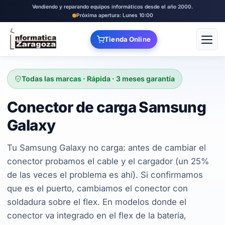
Vendiendo y reparando equipos informáticos desde el año 2000.
Próxima apertura: Lunes 10:00
Tienda Online
Abrir
Todas las marcas · Rápida · 3 meses garantía
Conector de carga Samsung
Galaxy
Tu Samsung Galaxy no carga: antes de cambiar el
conector probamos el cable y el cargador (un 25%
de las veces el problema es ahí). Si confirmamos
que es el puerto, cambiamos el conector con
soldadura sobre el flex. En modelos donde el
conector va integrado en el flex de la batería,