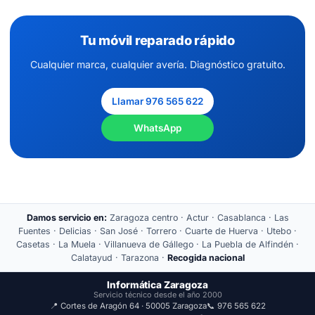
Tu móvil reparado rápido
Cualquier marca, cualquier avería. Diagnóstico gratuito.
Llamar 976 565 622
WhatsApp
Damos servicio en:
Zaragoza centro · Actur · Casablanca · Las
Fuentes · Delicias · San José · Torrero · Cuarte de Huerva · Utebo ·
Casetas · La Muela · Villanueva de Gállego · La Puebla de Alfindén ·
Calatayud · Tarazona ·
Recogida nacional
Informática Zaragoza
Servicio técnico desde el año 2000
📍 Cortes de Aragón 64 · 50005 Zaragoza
📞 976 565 622