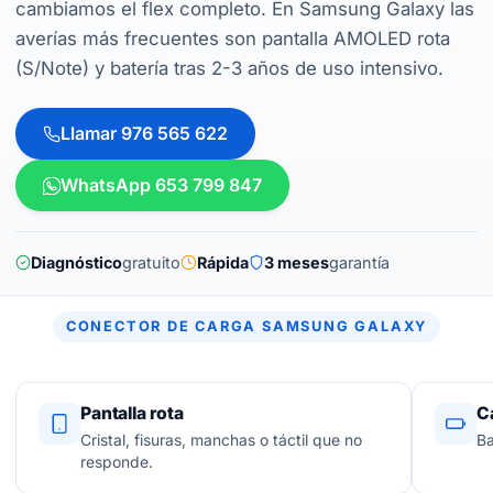
cambiamos el flex completo. En Samsung Galaxy las
averías más frecuentes son pantalla AMOLED rota
(S/Note) y batería tras 2-3 años de uso intensivo.
Llamar 976 565 622
WhatsApp 653 799 847
Diagnóstico
gratuito
Rápida
3 meses
garantía
CONECTOR DE CARGA SAMSUNG GALAXY
Pantalla rota
C
Cristal, fisuras, manchas o táctil que no
Ba
responde.