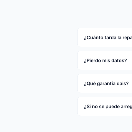
¿Cuánto tarda la rep
Reparaciones rápidas
tras el diagnóstico gr
¿Pierdo mis datos?
En la mayoría de las
disco.
¿Qué garantía dais?
3 meses por escrito s
¿Si no se puede arre
No.
Diagnóstico siemp