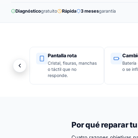
Diagnóstico
gratuito
Rápida
3 meses
garantía
Pantalla rota
Cambio
Cristal, fisuras, manchas
Batería
o táctil que no
o se infl
responde.
Por qué reparar t
Cuatro razones objetivas par