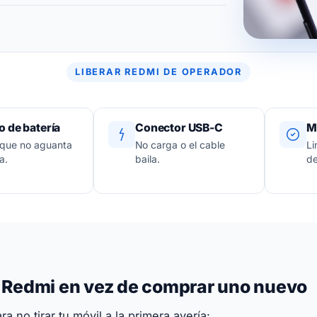
LIBERAR REDMI DE OPERADOR
 de batería
Conector USB-C
M
 que no aguanta
No carga o el cable
Li
a.
baila.
de
u Redmi en vez de comprar uno nuevo
a no tirar tu móvil a la primera avería: