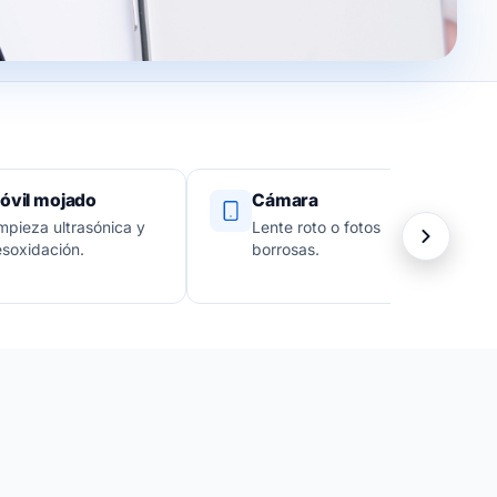
óvil mojado
Cámara
mpieza ultrasónica y
Lente roto o fotos
soxidación.
borrosas.