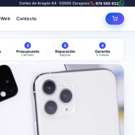
Cortes de Aragón 64 · 50005 Zaragoza
|
976 565 622
 Web
Contacto
2
3
4
o
Presupuesto
Reparación
Garantía
Cerrado
Rápida
3 meses