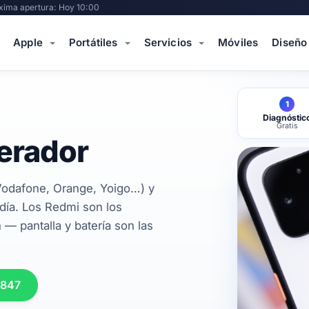
xima apertura: Hoy 10:00
Apple
Portátiles
Servicios
Móviles
Diseño
1
Diagnóstic
Gratis
erador
Vodafone, Orange, Yoigo…) y
día. Los Redmi son los
 pantalla y batería son las
 847