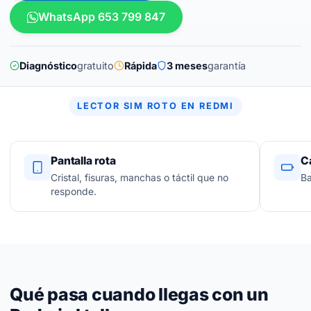
WhatsApp 653 799 847
Diagnóstico
gratuito
Rápida
3 meses
garantía
LECTOR SIM ROTO EN REDMI
Pantalla rota
C
Cristal, fisuras, manchas o táctil que no
Ba
responde.
Qué pasa cuando llegas con un