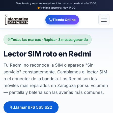
Vendiendo y reparando equipos informáticos desde el año 2000.
Próxima apertura: Hoy 17:00
Tienda Online
Abrir
Todas las marcas · Rápida · 3 meses garantía
Lector SIM roto en Redmi
Tu Redmi no reconoce la SIM o aparece "Sin
servicio" constantemente. Cambiamos el lector SIM
o el conector de la bandeja. Los Redmi son los
móviles más reparados en Zaragoza por su volumen
— pantalla y batería son las averías más comunes.
Llamar 976 565 622