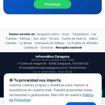
WhatsApp
Damos servicio en:
Zaragoza centro · Actur · Casablanca · Las
Fuentes · Delicias · San José · Torrero · Cuarte de Huerva · Utebo ·
Casetas · La Muela · Villanueva de Gállego · La Puebla de Alfindén ·
Calatayud · Tarazona ·
Recogida nacional
Informática Zaragoza
Servicio técnico desde el año 2000
📍 Cortes de Aragón 64 · 50005 Zaragoza
📞 976 565 622
✉ ventas@informaticazaragoza.com
🛒 Tienda Online
🕒 L-V 10:00-14:00 · 17:00-20:00
🍪 Tu privacidad nos importa
Aviso Legal
Política de Privacidad
Usamos cookies propias y analíticas para mejorar la
© 2000-2026 · Javal Informática S.L. · Tienda Informática Zaragoza
experiencia en nuestra web. Puedes aceptarlas todas,
· Reparación de Ordenadores, Portátiles y Móviles.
rechazarlas o gestionarlas. Más info en nuestra
Política
de Privacidad
.