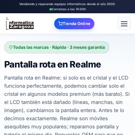
Vendiendo y reparando equipos informáticos desde el año 2000.
Cerramos a las 14:00h
Tienda Online
Abrir
Todas las marcas · Rápida · 3 meses garantía
Pantalla rota en Realme
Pantalla rota en Realme: si solo es el cristal y el LCD
funciona perfectamente, podemos cambiar solo el
cristal en algunos modelos premium (más barato). Si
el LCD también está dañado (líneas, manchas, sin
imagen), cambiamos la pantalla entera. Antes te lo
decimos exactamente. Realme son móviles
asequibles muy populares; reparamos pantalla y
batería el mismo día. Repuestos OEM para que no