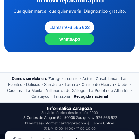
Tu móvil reparado rápido
Cualquier marca, cualquier avería. Diagnóstico gratuito.
Llamar 976 565 622
WhatsApp
Damos servicio en:
Zaragoza centro · Actur · Casablanca · Las
Fuentes · Delicias · San José · Torrero · Cuarte de Huerva · Utebo ·
Casetas · La Muela · Villanueva de Gállego · La Puebla de Alfindén ·
Calatayud · Tarazona ·
Recogida nacional
Informática Zaragoza
Servicio técnico desde el año 2000
📍 Cortes de Aragón 64 · 50005 Zaragoza
📞 976 565 622
✉ ventas@informaticazaragoza.com
🛒 Tienda Online
🕒 L-V 10:00-14:00 · 17:00-20:00