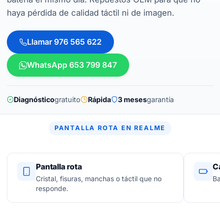
haya pérdida de calidad táctil ni de imagen.
Llamar 976 565 622
WhatsApp 653 799 847
Diagnóstico
gratuito
Rápida
3 meses
garantía
PANTALLA ROTA EN REALME
Pantalla rota
C
Cristal, fisuras, manchas o táctil que no
Ba
responde.