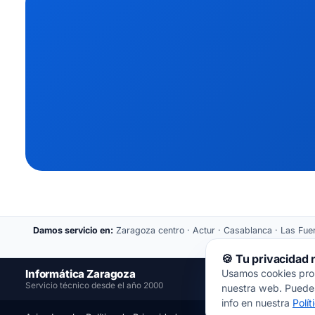
Damos servicio en:
Zaragoza centro · Actur · Casablanca · Las Fuent
🍪 Tu privacidad
Informática Zaragoza
Usamos cookies propi
📍
Servicio técnico desde el año 2000
nuestra web. Puedes
info en nuestra
Polí