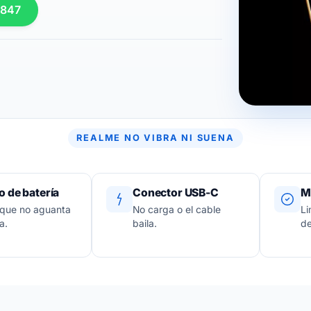
 847
REALME NO VIBRA NI SUENA
 de batería
Conector USB-C
M
 que no aguanta
No carga o el cable
Li
a.
baila.
de