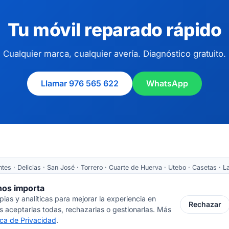
Tu móvil reparado rápido
Cualquier marca, cualquier avería. Diagnóstico gratuito.
Llamar 976 565 622
WhatsApp
es · Delicias · San José · Torrero · Cuarte de Huerva · Utebo · Casetas · La
Tarazona ·
Recogida nacional
 nos importa
as y analíticas para mejorar la experiencia en
 Cortes de Aragón 64 · 50005 Zaragoza
📞 976 565 622
✉ ventas@inform
Rechazar
 aceptarlas todas, rechazarlas o gestionarlas. Más
tica de Privacidad
.