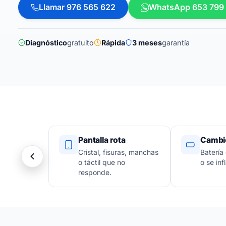
Llamar 976 565 622
WhatsApp 653 799
Diagnóstico
gratuito
Rápida
3 meses
garantía
Pantalla rota
Cambio
Cristal, fisuras, manchas
Batería
o táctil que no
o se infl
responde.