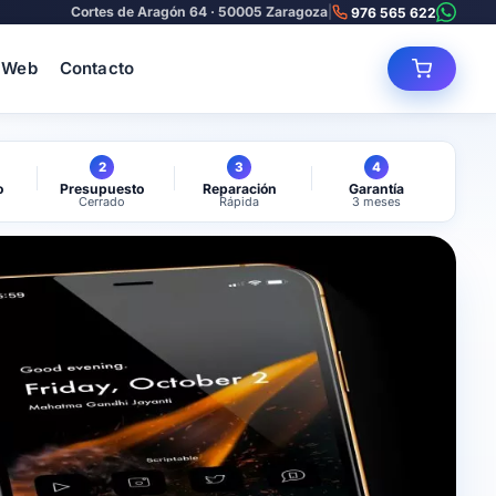
Cortes de Aragón 64 · 50005 Zaragoza
|
976 565 622
 Web
Contacto
2
3
4
o
Presupuesto
Reparación
Garantía
Cerrado
Rápida
3 meses