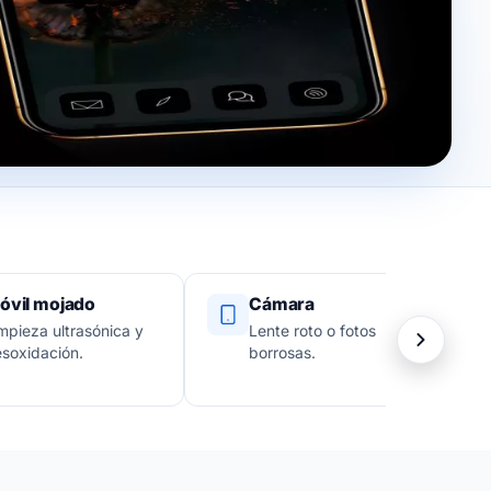
óvil mojado
Cámara
mpieza ultrasónica y
Lente roto o fotos
soxidación.
borrosas.