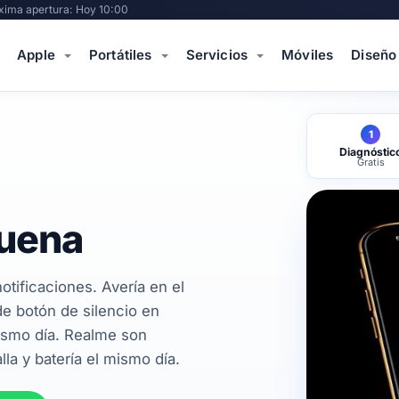
xima apertura: Hoy 10:00
Apple
Portátiles
Servicios
Móviles
Diseño
1
Diagnóstic
Gratis
suena
otificaciones. Avería en el
 de botón de silencio en
mismo día. Realme son
la y batería el mismo día.