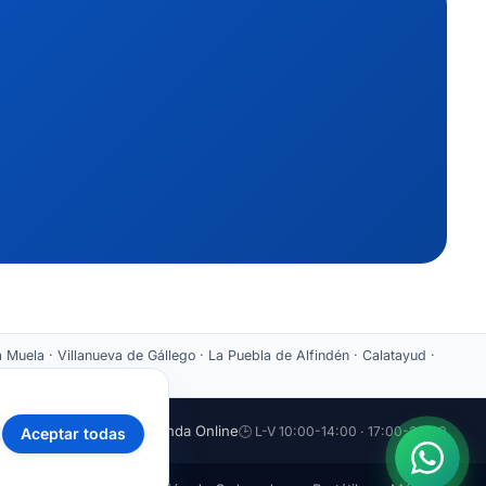
 Muela · Villanueva de Gállego · La Puebla de Alfindén · Calatayud ·
aticazaragoza.com
🛒 Tienda Online
🕒 L-V 10:00-14:00 · 17:00-20:00
Aceptar todas