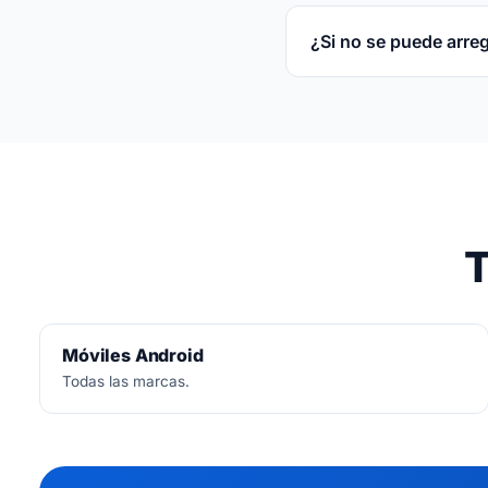
3 meses por escrito s
¿Si no se puede arre
No.
Diagnóstico siemp
T
Móviles Android
Todas las marcas.