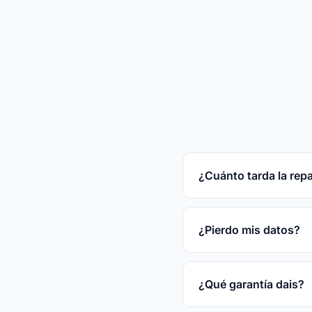
¿Cuánto tarda la rep
Reparaciones rápidas
tras el diagnóstico gr
¿Pierdo mis datos?
En la mayoría de las
disco.
¿Qué garantía dais?