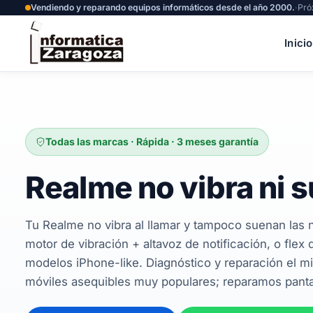
Vendiendo y reparando equipos informáticos desde el año 2000.
·
Pró
Inicio
Todas las marcas · Rápida · 3 meses garantía
Realme no vibra ni 
Tu Realme no vibra al llamar y tampoco suenan las n
motor de vibración + altavoz de notificación, o flex
modelos iPhone-like. Diagnóstico y reparación el 
móviles asequibles muy populares; reparamos pantal