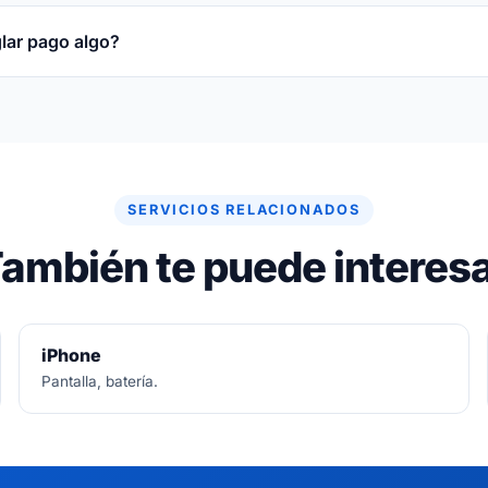
obre la pieza reparada o sustituida y sobre la mano de obr
glar pago algo?
re gratuito. Si no se puede arreglar, no se paga nada.
SERVICIOS RELACIONADOS
ambién te puede interes
iPhone
Pantalla, batería.