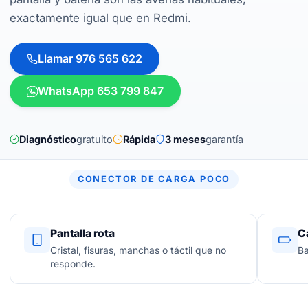
exactamente igual que en Redmi.
Llamar 976 565 622
WhatsApp 653 799 847
Diagnóstico
gratuito
Rápida
3 meses
garantía
CONECTOR DE CARGA POCO
Pantalla rota
C
Cristal, fisuras, manchas o táctil que no
Ba
responde.