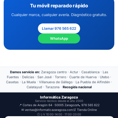
Tu móvil reparado rápido
Cualquier marca, cualquier avería. Diagnóstico gratuito.
Llamar 976 565 622
WhatsApp
Damos servicio en:
Zaragoza centro · Actur · Casablanca · Las
Fuentes · Delicias · San José · Torrero · Cuarte de Huerva · Utebo ·
Casetas · La Muela · Villanueva de Gállego · La Puebla de Alfindén ·
Calatayud · Tarazona ·
Recogida nacional
Informática Zaragoza
Servicio técnico desde el año 2000
📍 Cortes de Aragón 64 · 50005 Zaragoza
📞 976 565 622
✉ ventas@informaticazaragoza.com
🛒 Tienda Online
🕒 L-V 10:00-14:00 · 17:00-20:00