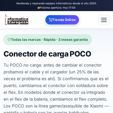
Vendiendo y reparando equipos informáticos desde el año 2000.
Próxima apertura: Hoy 17:00
Tienda Online
Abrir
Todas las marcas · Rápida · 3 meses garantía
Conector de carga POCO
Tu POCO no carga: antes de cambiar el conector
probamos el cable y el cargador (un 25% de las
veces el problema es ahí). Si confirmamos que es el
puerto, cambiamos el conector con soldadura sobre
el flex. En modelos donde el conector va integrado
en el flex de la batería, cambiamos el flex completo.
Los POCO son la línea gamer/asequible de Xiaomi —
pantalla y batería son las averías habituales,