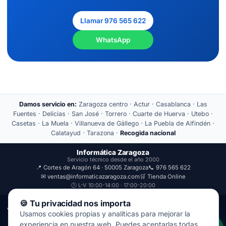
Llamar 976 565 622
WhatsApp
Damos servicio en:
Zaragoza centro · Actur · Casablanca · Las
Fuentes · Delicias · San José · Torrero · Cuarte de Huerva · Utebo ·
Casetas · La Muela · Villanueva de Gállego · La Puebla de Alfindén ·
Calatayud · Tarazona ·
Recogida nacional
Informática Zaragoza
Servicio técnico desde el año 2000
📍 Cortes de Aragón 64 · 50005 Zaragoza
📞 976 565 622
✉ ventas@informaticazaragoza.com
🛒 Tienda Online
🕒 L-V 10:00-14:00 · 17:00-20:00
🍪 Tu privacidad nos importa
Aviso Legal
Política de Privacidad
Usamos cookies propias y analíticas para mejorar la
© 2000-2026 · Javal Informática S.L. · Tienda Informática Zaragoza
experiencia en nuestra web. Puedes aceptarlas todas,