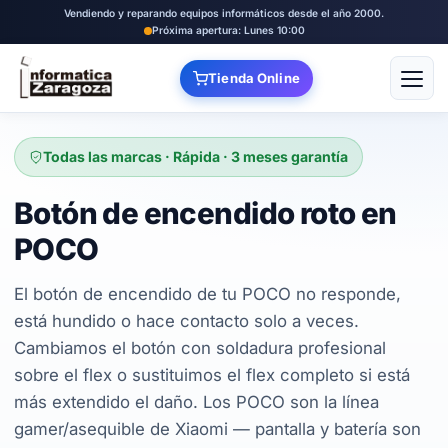
Vendiendo y reparando equipos informáticos desde el año 2000.
Próxima apertura: Lunes 10:00
Tienda Online
Abrir
Todas las marcas · Rápida · 3 meses garantía
Botón de encendido roto en
POCO
El botón de encendido de tu POCO no responde,
está hundido o hace contacto solo a veces.
Cambiamos el botón con soldadura profesional
sobre el flex o sustituimos el flex completo si está
más extendido el daño. Los POCO son la línea
gamer/asequible de Xiaomi — pantalla y batería son