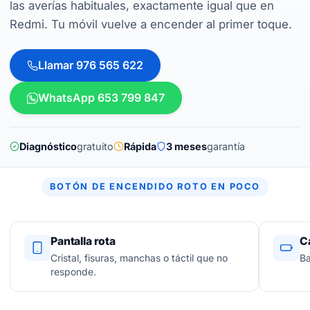
las averías habituales, exactamente igual que en
Redmi. Tu móvil vuelve a encender al primer toque.
Llamar 976 565 622
WhatsApp 653 799 847
Diagnóstico
gratuito
Rápida
3 meses
garantía
BOTÓN DE ENCENDIDO ROTO EN POCO
Pantalla rota
C
Cristal, fisuras, manchas o táctil que no
Ba
responde.