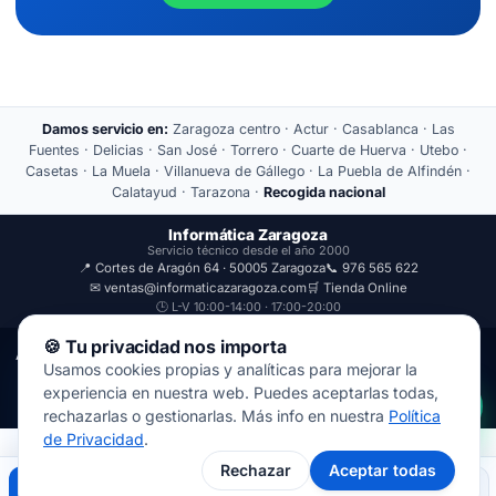
Damos servicio en:
Zaragoza centro · Actur · Casablanca · Las
Fuentes · Delicias · San José · Torrero · Cuarte de Huerva · Utebo ·
Casetas · La Muela · Villanueva de Gállego · La Puebla de Alfindén ·
Calatayud · Tarazona ·
Recogida nacional
Informática Zaragoza
Servicio técnico desde el año 2000
📍 Cortes de Aragón 64 · 50005 Zaragoza
📞 976 565 622
✉ ventas@informaticazaragoza.com
🛒 Tienda Online
🕒 L-V 10:00-14:00 · 17:00-20:00
🍪 Tu privacidad nos importa
Aviso Legal
Política de Privacidad
Usamos cookies propias y analíticas para mejorar la
© 2000-2026 · Javal Informática S.L. · Tienda Informática Zaragoza
experiencia en nuestra web. Puedes aceptarlas todas,
· Reparación de Ordenadores, Portátiles y Móviles.
rechazarlas o gestionarlas. Más info en nuestra
Política
de Privacidad
.
Rechazar
Aceptar todas
Llamar
WhatsApp
Mapa