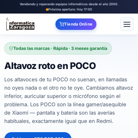
Vendiendo y reparando equipos informáticos desde el año 2000.
Próxima apertura: Hoy 17:00
Tienda Online
Abrir
Todas las marcas · Rápida · 3 meses garantía
Altavoz roto en POCO
Los altavoces de tu POCO no suenan, en llamadas
no oyes nada o el otro no te oye. Cambiamos altavoz
inferior, auricular superior o micrófono según el
problema. Los POCO son la línea gamer/asequible
de Xiaomi — pantalla y batería son las averías
habituales, exactamente igual que en Redmi.