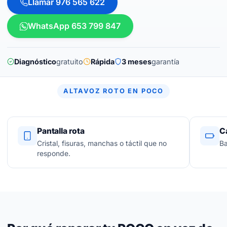
Llamar 976 565 622
WhatsApp 653 799 847
Diagnóstico
gratuito
Rápida
3 meses
garantía
ALTAVOZ ROTO EN POCO
Pantalla rota
C
Cristal, fisuras, manchas o táctil que no
Ba
responde.