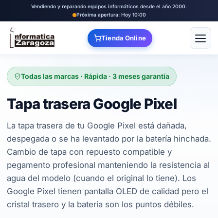
Vendiendo y reparando equipos informáticos desde el año 2000.
Próxima apertura: Hoy 10:00
Tienda Online
Abrir
Todas las marcas · Rápida · 3 meses garantía
Tapa trasera Google Pixel
La tapa trasera de tu Google Pixel está dañada,
despegada o se ha levantado por la batería hinchada.
Cambio de tapa con repuesto compatible y
pegamento profesional manteniendo la resistencia al
agua del modelo (cuando el original lo tiene). Los
Google Pixel tienen pantalla OLED de calidad pero el
cristal trasero y la batería son los puntos débiles.