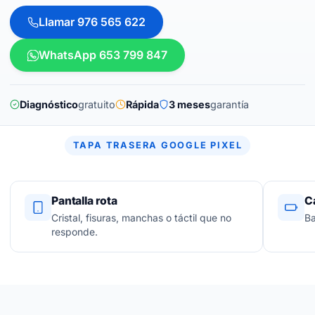
Llamar 976 565 622
WhatsApp 653 799 847
Diagnóstico
gratuito
Rápida
3 meses
garantía
TAPA TRASERA GOOGLE PIXEL
Pantalla rota
C
Cristal, fisuras, manchas o táctil que no
Ba
responde.