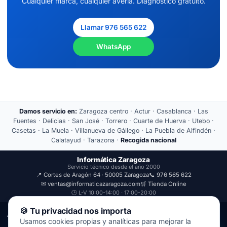
Cualquier marca, cualquier avería. Diagnóstico gratuito.
Llamar 976 565 622
WhatsApp
Damos servicio en:
Zaragoza centro · Actur · Casablanca · Las
Fuentes · Delicias · San José · Torrero · Cuarte de Huerva · Utebo ·
Casetas · La Muela · Villanueva de Gállego · La Puebla de Alfindén ·
Calatayud · Tarazona ·
Recogida nacional
Informática Zaragoza
Servicio técnico desde el año 2000
📍 Cortes de Aragón 64 · 50005 Zaragoza
📞 976 565 622
✉ ventas@informaticazaragoza.com
🛒 Tienda Online
🕒 L-V 10:00-14:00 · 17:00-20:00
🍪 Tu privacidad nos importa
Aviso Legal
Política de Privacidad
Usamos cookies propias y analíticas para mejorar la
© 2000-2026 · Javal Informática S.L. · Tienda Informática Zaragoza