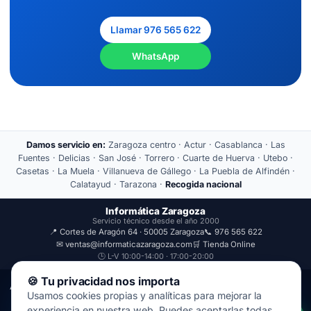
Llamar 976 565 622
WhatsApp
Damos servicio en:
Zaragoza centro · Actur · Casablanca · Las
Fuentes · Delicias · San José · Torrero · Cuarte de Huerva · Utebo ·
Casetas · La Muela · Villanueva de Gállego · La Puebla de Alfindén ·
Calatayud · Tarazona ·
Recogida nacional
Informática Zaragoza
Servicio técnico desde el año 2000
📍 Cortes de Aragón 64 · 50005 Zaragoza
📞 976 565 622
✉ ventas@informaticazaragoza.com
🛒 Tienda Online
🕒 L-V 10:00-14:00 · 17:00-20:00
🍪 Tu privacidad nos importa
Aviso Legal
Política de Privacidad
Usamos cookies propias y analíticas para mejorar la
© 2000-2026 · Javal Informática S.L. · Tienda Informática Zaragoza
experiencia en nuestra web. Puedes aceptarlas todas,