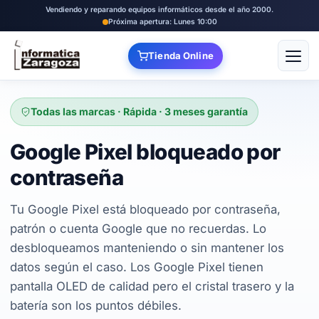
Vendiendo y reparando equipos informáticos desde el año 2000.
Próxima apertura: Lunes 10:00
Tienda Online
Abrir
Todas las marcas · Rápida · 3 meses garantía
Google Pixel bloqueado por
contraseña
Tu Google Pixel está bloqueado por contraseña,
patrón o cuenta Google que no recuerdas. Lo
desbloqueamos manteniendo o sin mantener los
datos según el caso. Los Google Pixel tienen
pantalla OLED de calidad pero el cristal trasero y la
batería son los puntos débiles.