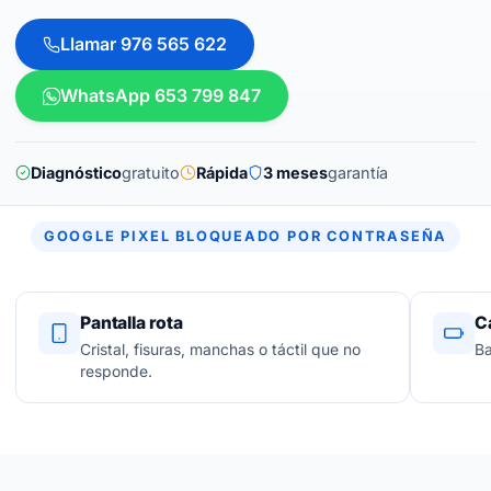
Llamar 976 565 622
WhatsApp 653 799 847
Diagnóstico
gratuito
Rápida
3 meses
garantía
GOOGLE PIXEL BLOQUEADO POR CONTRASEÑA
Pantalla rota
C
Cristal, fisuras, manchas o táctil que no
Ba
responde.