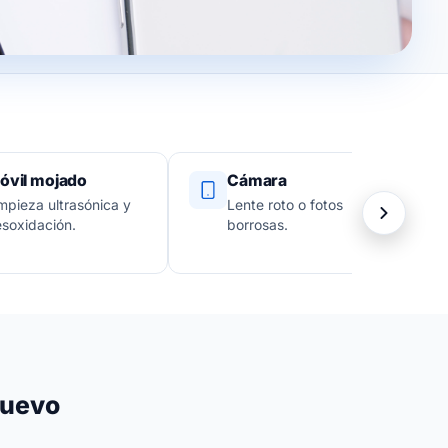
óvil mojado
Cámara
mpieza ultrasónica y
Lente roto o fotos
soxidación.
borrosas.
nuevo