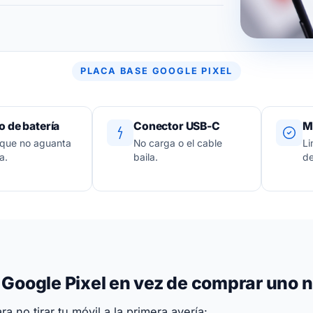
PLACA BASE GOOGLE PIXEL
 de batería
Conector USB-C
M
 que no aguanta
No carga o el cable
Li
a.
baila.
de
u Google Pixel en vez de comprar uno 
a no tirar tu móvil a la primera avería: