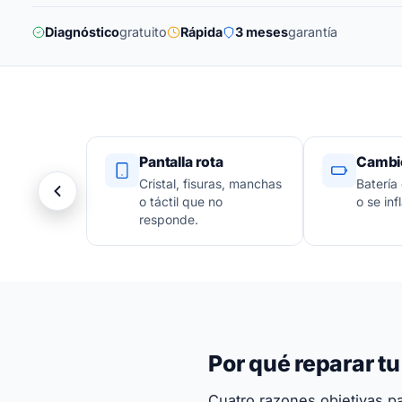
Diagnóstico
gratuito
Rápida
3 meses
garantía
Pantalla rota
Cambio
Cristal, fisuras, manchas
Batería
o táctil que no
o se infl
responde.
Por qué reparar t
Cuatro razones objetivas par