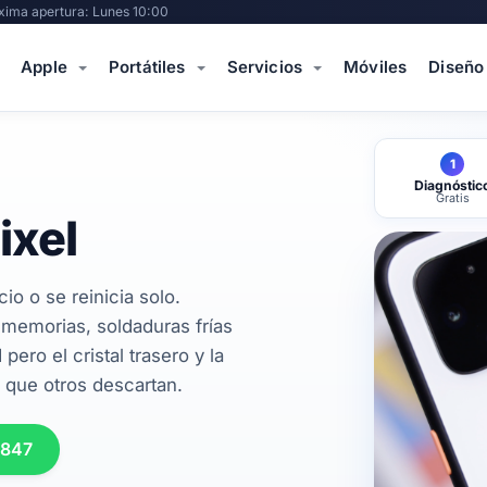
xima apertura: Lunes 10:00
Apple
Portátiles
Servicios
Móviles
Diseño
1
Diagnóstic
Gratis
ixel
io o se reinicia solo.
memorias, soldaduras frías
ero el cristal trasero y la
 que otros descartan.
 847