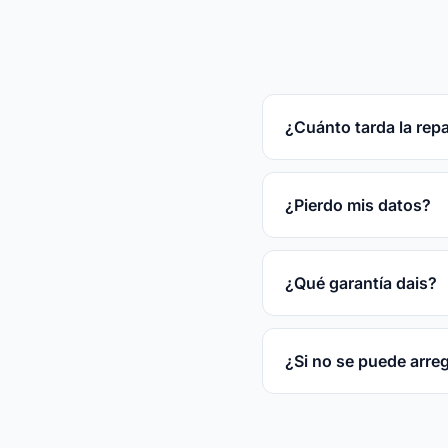
¿Cuánto tarda la rep
Reparaciones rápidas
tras el diagnóstico gr
¿Pierdo mis datos?
En la mayoría de las
disco.
¿Qué garantía dais?
3 meses por escrito s
¿Si no se puede arre
No.
Diagnóstico siemp