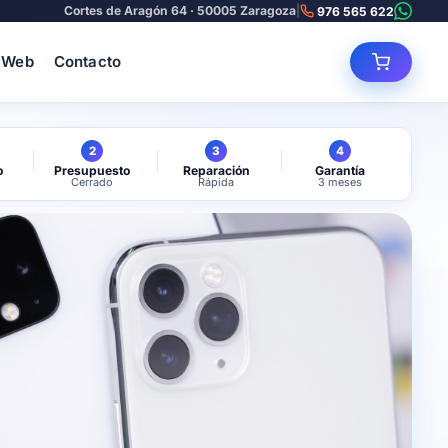
Cortes de Aragón 64 · 50005 Zaragoza
|
976 565 622
 Web
Contacto
2
3
4
o
Presupuesto
Reparación
Garantía
Cerrado
Rápida
3 meses