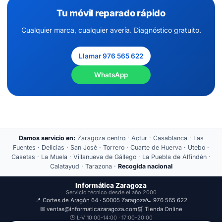
Tu móvil reparado rápido
Cualquier marca, cualquier avería. Diagnóstico gratuito.
Llamar 976 565 622
WhatsApp
Damos servicio en:
Zaragoza centro · Actur · Casablanca · Las
Fuentes · Delicias · San José · Torrero · Cuarte de Huerva · Utebo ·
Casetas · La Muela · Villanueva de Gállego · La Puebla de Alfindén ·
Calatayud · Tarazona ·
Recogida nacional
Informática Zaragoza
Servicio técnico desde el año 2000
📍 Cortes de Aragón 64 · 50005 Zaragoza
📞 976 565 622
✉ ventas@informaticazaragoza.com
🛒 Tienda Online
🕒 L-V 10:00-14:00 · 17:00-20:00