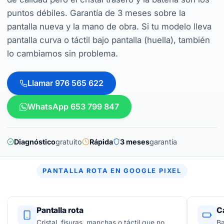
puntos débiles. Garantía de 3 meses sobre la
pantalla nueva y la mano de obra. Si tu modelo lleva
pantalla curva o táctil bajo pantalla (huella), también
lo cambiamos sin problema.
Llamar 976 565 622
WhatsApp 653 799 847
Diagnóstico
gratuito
Rápida
3 meses
garantía
PANTALLA ROTA EN GOOGLE PIXEL
Pantalla rota
C
Cristal, fisuras, manchas o táctil que no
Ba