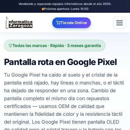
Vendiendo y reparando equipos informáticos desde el año 2000.
Próxima apertura: Lunes 10:00
Tienda Online
Abrir
Todas las marcas · Rápida · 3 meses garantía
Pantalla rota en Google Pixel
Tu Google Pixel ha caído al suelo y el cristal de la
pantalla está rajado, hay líneas o manchas, o el táctil
ha dejado de responder en una zona. Cambio de
pantalla completo el mismo día con repuestos
certificados — usamos OEM de calidad que
mantienen la fidelidad de color y la resistencia táctil
del original. Los Google Pixel tienen pantalla OLED
de calidad pero el cristal trasero y la batería son los