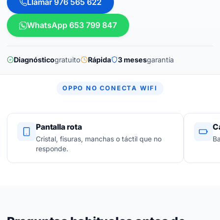
Llamar 976 565 622
WhatsApp 653 799 847
Diagnóstico
gratuito
Rápida
3 meses
garantía
OPPO NO CONECTA WIFI
Pantalla rota
C
Cristal, fisuras, manchas o táctil que no
Ba
responde.