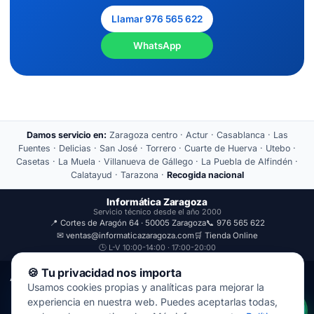
Llamar 976 565 622
WhatsApp
Damos servicio en:
Zaragoza centro · Actur · Casablanca · Las
Fuentes · Delicias · San José · Torrero · Cuarte de Huerva · Utebo ·
Casetas · La Muela · Villanueva de Gállego · La Puebla de Alfindén ·
Calatayud · Tarazona ·
Recogida nacional
Informática Zaragoza
Servicio técnico desde el año 2000
📍 Cortes de Aragón 64 · 50005 Zaragoza
📞 976 565 622
✉ ventas@informaticazaragoza.com
🛒 Tienda Online
🕒 L-V 10:00-14:00 · 17:00-20:00
🍪 Tu privacidad nos importa
Aviso Legal
Política de Privacidad
Usamos cookies propias y analíticas para mejorar la
© 2000-2026 · Javal Informática S.L. · Tienda Informática Zaragoza
experiencia en nuestra web. Puedes aceptarlas todas,
· Reparación de Ordenadores, Portátiles y Móviles.