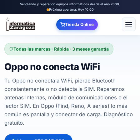
Vendiendo y reparando equipos informáticos desde el año 2000.
Próxima apertura: Hoy 10:00
Tienda Online
Abrir
Todas las marcas · Rápida · 3 meses garantía
Oppo no conecta WiFi
Tu Oppo no conecta a WiFi, pierde Bluetooth
constantemente o no detecta la SIM. Reparamos
antenas internas, módulo de comunicaciones o el
lector SIM. En Oppo (Find, Reno, A series) lo más
común es pantalla y conector de carga. Diagnóstico
gratuito.