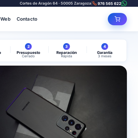
Cortes de Aragón 64 · 50005 Zaragoza
|
976 565 622
 Web
Contacto
2
3
4
o
Presupuesto
Reparación
Garantía
Cerrado
Rápida
3 meses