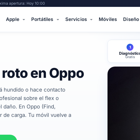
xima apertura: Hoy 10:00
Apple
Portátiles
Servicios
Móviles
Diseño
1
Diagnóstic
Gratis
 roto en Oppo
á hundido o hace contacto
fesional sobre el flex o
el daño. En Oppo (Find,
r de carga. Tu móvil vuelve a