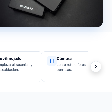
óvil mojado
Cámara
mpieza ultrasónica y
Lente roto o fotos
soxidación.
borrosas.