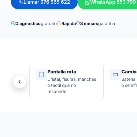
Llamar 976 565 622
WhatsApp 653 799
Diagnóstico
gratuito
Rápida
3 meses
garantía
Pantalla rota
Cambio
Cristal, fisuras, manchas
Batería
o táctil que no
o se infl
responde.