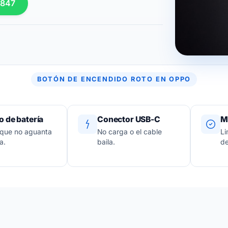
 847
BOTÓN DE ENCENDIDO ROTO EN OPPO
 de batería
Conector USB-C
M
 que no aguanta
No carga o el cable
Li
a.
baila.
de