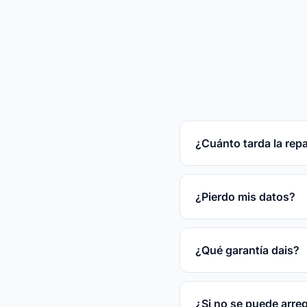
¿Cuánto tarda la rep
Reparaciones rápidas
tras el diagnóstico gr
¿Pierdo mis datos?
En la mayoría de las
disco.
¿Qué garantía dais?
3 meses por escrito s
¿Si no se puede arre