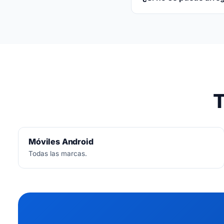
No.
Diagnóstico siemp
T
Móviles Android
Todas las marcas.