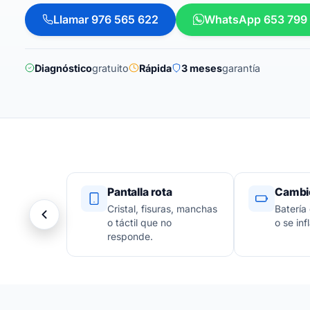
Llamar 976 565 622
WhatsApp 653 799
Diagnóstico
gratuito
Rápida
3 meses
garantía
Pantalla rota
Cambio
Cristal, fisuras, manchas
Batería
o táctil que no
o se infl
responde.