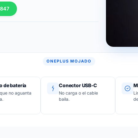
 847
ONEPLUS MOJADO
 de batería
Conector USB-C
M
 que no aguanta
No carga o el cable
Li
a.
baila.
de