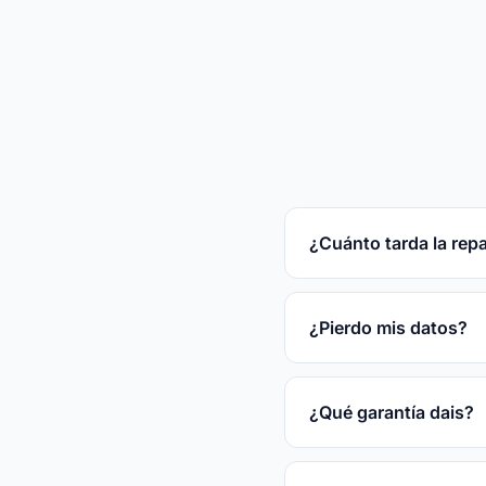
¿Cuánto tarda la rep
Reparaciones rápidas
tras el diagnóstico gr
¿Pierdo mis datos?
En la mayoría de las
disco.
¿Qué garantía dais?
3 meses por escrito s