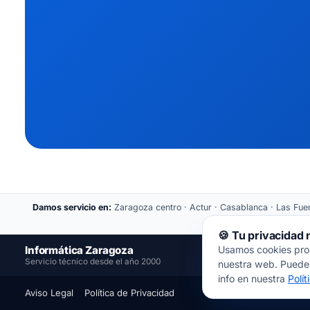
Damos servicio en:
Zaragoza centro · Actur · Casablanca · Las Fuent
🍪 Tu privacidad
Informática Zaragoza
Usamos cookies propi
📍
Servicio técnico desde el año 2000
nuestra web. Puedes
info en nuestra
Polí
Aviso Legal
Política de Privacidad