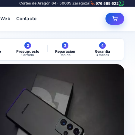
Cortes de Aragón 64 · 50005 Zaragoza
|
976 565 622
 Web
Contacto
2
3
4
o
Presupuesto
Reparación
Garantía
Cerrado
Rápida
3 meses