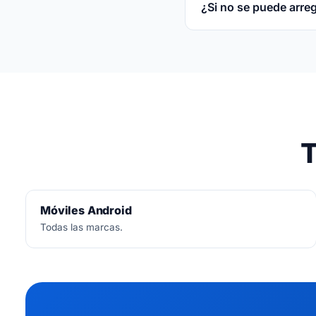
¿Si no se puede arre
No.
Diagnóstico siemp
T
Móviles Android
Todas las marcas.