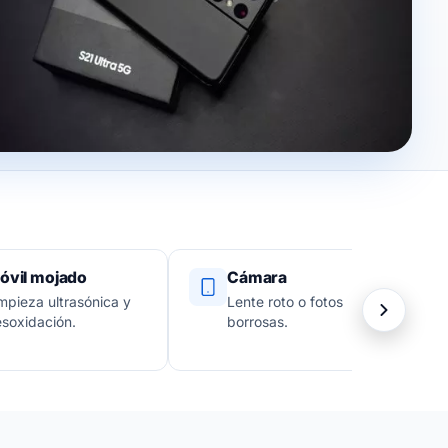
óvil mojado
Cámara
mpieza ultrasónica y
Lente roto o fotos
soxidación.
borrosas.