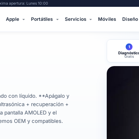
xima apertura: Lunes 10:00
Apple
Portátiles
Servicios
Móviles
Diseño
1
Diagnóstic
Gratis
ado con líquido. **Apágalo y
ultrasónica + recuperación +
a pantalla AMOLED y el
nemos OEM y compatibles.