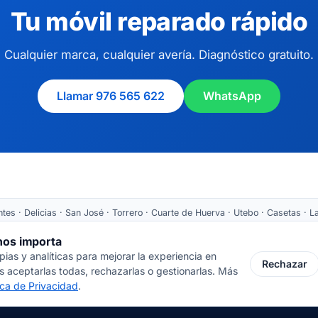
Tu móvil reparado rápido
Cualquier marca, cualquier avería. Diagnóstico gratuito.
Llamar 976 565 622
WhatsApp
es · Delicias · San José · Torrero · Cuarte de Huerva · Utebo · Casetas · La
Tarazona ·
Recogida nacional
 nos importa
as y analíticas para mejorar la experiencia en
 Cortes de Aragón 64 · 50005 Zaragoza
📞 976 565 622
✉ ventas@inform
Rechazar
 aceptarlas todas, rechazarlas o gestionarlas. Más
tica de Privacidad
.
© 2000-2026 · Javal Informática S.L. · Tienda Infor