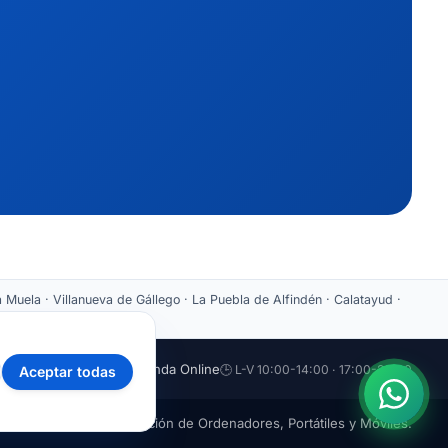
 Muela · Villanueva de Gállego · La Puebla de Alfindén · Calatayud ·
aticazaragoza.com
🛒 Tienda Online
🕒 L-V 10:00-14:00 · 17:00-20:00
Aceptar todas
mática Zaragoza · Reparación de Ordenadores, Portátiles y Móviles.