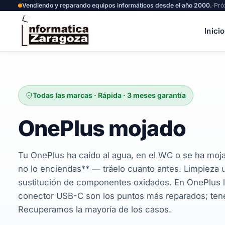
Vendiendo y reparando equipos informáticos desde el año 2000.
·
Pró
Inicio
Todas las marcas · Rápida · 3 meses garantía
OnePlus mojado
Tu OnePlus ha caído al agua, en el WC o se ha moj
no lo enciendas** — tráelo cuanto antes. Limpieza 
sustitución de componentes oxidados. En OnePlus l
conector USB-C son los puntos más reparados; te
Recuperamos la mayoría de los casos.