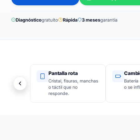
Diagnóstico
gratuito
Rápida
3 meses
garantía
Pantalla rota
Cambio
Cristal, fisuras, manchas
Batería
o táctil que no
o se infl
responde.