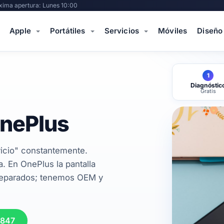
xima apertura: Lunes 10:00
Apple
Portátiles
Servicios
Móviles
Diseño
1
Diagnóstic
Gratis
OnePlus
icio" constantemente.
. En OnePlus la pantalla
reparados; tenemos OEM y
 847