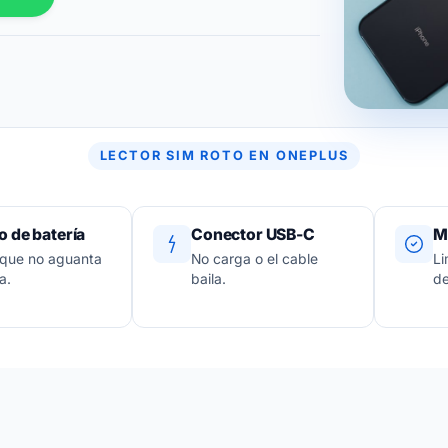
LECTOR SIM ROTO EN ONEPLUS
 de batería
Conector USB-C
M
 que no aguanta
No carga o el cable
Li
a.
baila.
de