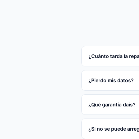
¿Cuánto tarda la rep
Reparaciones rápidas
tras el diagnóstico gr
¿Pierdo mis datos?
En la mayoría de las
disco.
¿Qué garantía dais?
3 meses por escrito s
¿Si no se puede arre