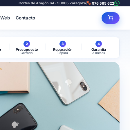
Cortes de Aragón 64 · 50005 Zaragoza
|
976 565 622
 Web
Contacto
2
3
4
o
Presupuesto
Reparación
Garantía
Cerrado
Rápida
3 meses