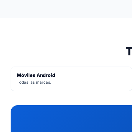
No.
Diagnóstico siemp
T
Móviles Android
Todas las marcas.