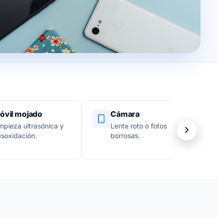
óvil mojado
Cámara
mpieza ultrasónica y
Lente roto o fotos
soxidación.
borrosas.