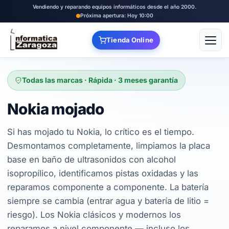
Vendiendo y reparando equipos informáticos desde el año 2000.
Próxima apertura: Hoy 10:00
Tienda Online
Abrir
Todas las marcas · Rápida · 3 meses garantía
Nokia mojado
Si has mojado tu Nokia, lo crítico es el tiempo.
Desmontamos completamente, limpiamos la placa
base en baño de ultrasonidos con alcohol
isopropílico, identificamos pistas oxidadas y las
reparamos componente a componente. La batería
siempre se cambia (entrar agua y batería de litio =
riesgo). Los Nokia clásicos y modernos los
reparamos a nivel componente — incluso los