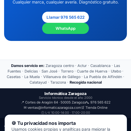
Cualquier marca, cualquier avería. Diagnóstico gratuito.
Llamar 976 565 622
WhatsApp
Damos servicio en:
Zaragoza centro · Actur · Casablanca · Las
Fuentes · Delicias · San José · Torrero · Cuarte de Huerva · Utebo ·
Casetas · La Muela · Villanueva de Gállego · La Puebla de Alfindén ·
Calatayud · Tarazona ·
Recogida nacional
Informática Zaragoza
Servicio técnico desde el año 2000
📍 Cortes de Aragón 64 · 50005 Zaragoza
📞 976 565 622
✉ ventas@informaticazaragoza.com
🛒 Tienda Online
🕒 L-V 10:00-14:00 · 17:00-20:00
🍪 Tu privacidad nos importa
Aviso Legal
Política de Privacidad
Usamos cookies propias y analíticas para mejorar la