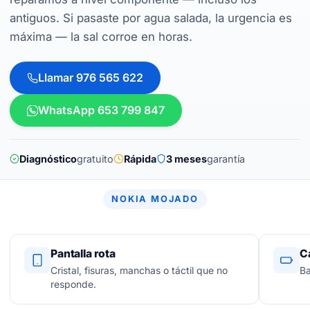
antiguos. Si pasaste por agua salada, la urgencia es
máxima — la sal corroe en horas.
Llamar 976 565 622
WhatsApp 653 799 847
Diagnóstico
gratuito
Rápida
3 meses
garantía
NOKIA MOJADO
Pantalla rota
C
Cristal, fisuras, manchas o táctil que no
Ba
responde.