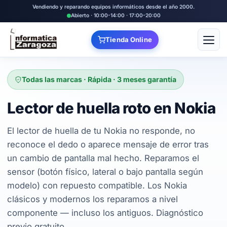
Vendiendo y reparando equipos informáticos desde el año 2000.
Abierto · 10:00-14:00 · 17:00-20:00
Tienda Online
Abrir
Todas las marcas · Rápida · 3 meses garantía
Lector de huella roto en Nokia
El lector de huella de tu Nokia no responde, no
reconoce el dedo o aparece mensaje de error tras
un cambio de pantalla mal hecho. Reparamos el
sensor (botón físico, lateral o bajo pantalla según
modelo) con repuesto compatible. Los Nokia
clásicos y modernos los reparamos a nivel
componente — incluso los antiguos. Diagnóstico
previo gratuito.