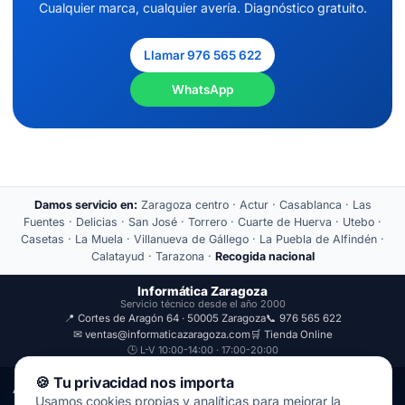
Cualquier marca, cualquier avería. Diagnóstico gratuito.
Llamar 976 565 622
WhatsApp
Damos servicio en:
Zaragoza centro · Actur · Casablanca · Las
Fuentes · Delicias · San José · Torrero · Cuarte de Huerva · Utebo ·
Casetas · La Muela · Villanueva de Gállego · La Puebla de Alfindén ·
Calatayud · Tarazona ·
Recogida nacional
Informática Zaragoza
Servicio técnico desde el año 2000
📍 Cortes de Aragón 64 · 50005 Zaragoza
📞 976 565 622
✉ ventas@informaticazaragoza.com
🛒 Tienda Online
🕒 L-V 10:00-14:00 · 17:00-20:00
🍪 Tu privacidad nos importa
Aviso Legal
Política de Privacidad
Usamos cookies propias y analíticas para mejorar la