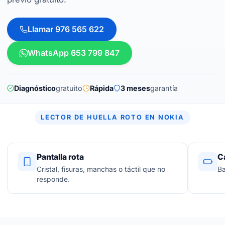
Llamar 976 565 622
WhatsApp 653 799 847
Diagnóstico
gratuito
Rápida
3 meses
garantía
LECTOR DE HUELLA ROTO EN NOKIA
Pantalla rota
C
Cristal, fisuras, manchas o táctil que no
Ba
responde.