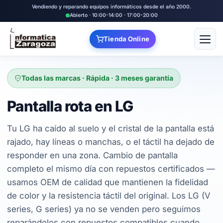
Vendiendo y reparando equipos informáticos desde el año 2000.
Abierto · 10:00-14:00 · 17:00-20:00
Tienda Online
Abrir
Todas las marcas · Rápida · 3 meses garantía
Pantalla rota en LG
Tu LG ha caído al suelo y el cristal de la pantalla está
rajado, hay líneas o manchas, o el táctil ha dejado de
responder en una zona. Cambio de pantalla
completo el mismo día con repuestos certificados —
usamos OEM de calidad que mantienen la fidelidad
de color y la resistencia táctil del original. Los LG (V
series, G series) ya no se venden pero seguimos
reparándolos con repuestos compatibles cuando