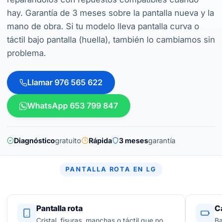
hay. Garantía de 3 meses sobre la pantalla nueva y la
mano de obra. Si tu modelo lleva pantalla curva o
táctil bajo pantalla (huella), también lo cambiamos sin
problema.
Llamar 976 565 622
WhatsApp 653 799 847
Diagnóstico
gratuito
Rápida
3 meses
garantía
PANTALLA ROTA EN LG
Pantalla rota
C
Cristal, fisuras, manchas o táctil que no
Ba