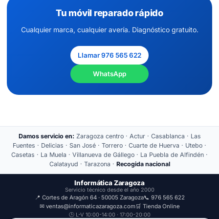
Tu móvil reparado rápido
Cualquier marca, cualquier avería. Diagnóstico gratuito.
Llamar 976 565 622
WhatsApp
Damos servicio en:
Zaragoza centro · Actur · Casablanca · Las
Fuentes · Delicias · San José · Torrero · Cuarte de Huerva · Utebo ·
Casetas · La Muela · Villanueva de Gállego · La Puebla de Alfindén ·
Calatayud · Tarazona ·
Recogida nacional
Informática Zaragoza
Servicio técnico desde el año 2000
📍 Cortes de Aragón 64 · 50005 Zaragoza
📞 976 565 622
✉ ventas@informaticazaragoza.com
🛒 Tienda Online
🕒 L-V 10:00-14:00 · 17:00-20:00