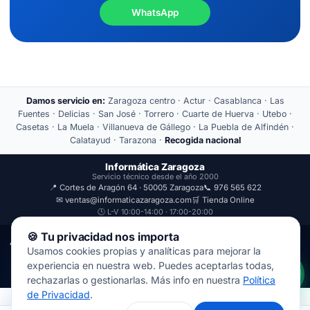
WhatsApp
Damos servicio en:
Zaragoza centro · Actur · Casablanca · Las
Fuentes · Delicias · San José · Torrero · Cuarte de Huerva · Utebo ·
Casetas · La Muela · Villanueva de Gállego · La Puebla de Alfindén ·
Calatayud · Tarazona ·
Recogida nacional
Informática Zaragoza
Servicio técnico desde el año 2000
📍 Cortes de Aragón 64 · 50005 Zaragoza
📞 976 565 622
✉ ventas@informaticazaragoza.com
🛒 Tienda Online
🕒 L-V 10:00-14:00 · 17:00-20:00
🍪 Tu privacidad nos importa
Aviso Legal
Política de Privacidad
Usamos cookies propias y analíticas para mejorar la
© 2000-2026 · Javal Informática S.L. · Tienda Informática Zaragoza
experiencia en nuestra web. Puedes aceptarlas todas,
· Reparación de Ordenadores, Portátiles y Móviles.
rechazarlas o gestionarlas. Más info en nuestra
Política
de Privacidad
.