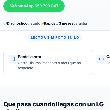
WhatsApp 653 799 847
Diagnóstico
gratuito
Rápida
3 meses
garantía
LECTOR SIM ROTO EN LG
Pantalla rota
C
Cristal, fisuras, manchas o táctil que no
Ba
responde.
Qué pasa cuando llegas con un LG