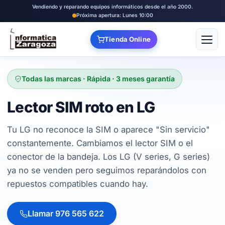
Vendiendo y reparando equipos informáticos desde el año 2000.
Próxima apertura: Lunes 10:00
Tienda Online
Abrir
Todas las marcas · Rápida · 3 meses garantía
Lector SIM roto en LG
Tu LG no reconoce la SIM o aparece "Sin servicio"
constantemente. Cambiamos el lector SIM o el
conector de la bandeja. Los LG (V series, G series)
ya no se venden pero seguimos reparándolos con
repuestos compatibles cuando hay.
Llamar 976 565 622