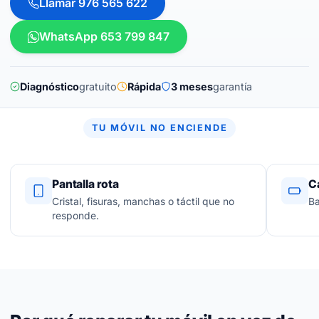
Llamar 976 565 622
WhatsApp 653 799 847
Diagnóstico
gratuito
Rápida
3 meses
garantía
TU MÓVIL NO ENCIENDE
Pantalla rota
C
Cristal, fisuras, manchas o táctil que no
Ba
responde.