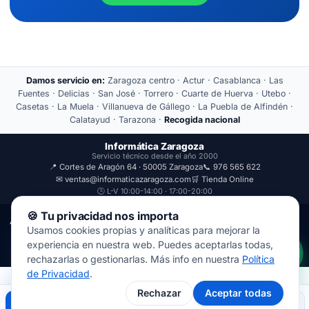
Damos servicio en:
Zaragoza centro · Actur · Casablanca · Las
Fuentes · Delicias · San José · Torrero · Cuarte de Huerva · Utebo ·
Casetas · La Muela · Villanueva de Gállego · La Puebla de Alfindén ·
Calatayud · Tarazona ·
Recogida nacional
Informática Zaragoza
Servicio técnico desde el año 2000
📍 Cortes de Aragón 64 · 50005 Zaragoza
📞 976 565 622
✉ ventas@informaticazaragoza.com
🛒 Tienda Online
🕒 L-V 10:00-14:00 · 17:00-20:00
🍪 Tu privacidad nos importa
Aviso Legal
Política de Privacidad
Usamos cookies propias y analíticas para mejorar la
© 2000-2026 · Javal Informática S.L. · Tienda Informática Zaragoza
experiencia en nuestra web. Puedes aceptarlas todas,
· Reparación de Ordenadores, Portátiles y Móviles.
rechazarlas o gestionarlas. Más info en nuestra
Política
de Privacidad
.
Rechazar
Aceptar todas
Llamar
WhatsApp
Mapa