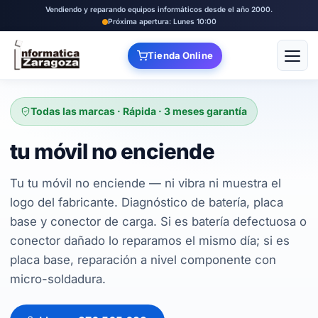
Vendiendo y reparando equipos informáticos desde el año 2000.
Próxima apertura: Lunes 10:00
Tienda Online
Abrir
Todas las marcas · Rápida · 3 meses garantía
tu móvil no enciende
Tu tu móvil no enciende — ni vibra ni muestra el
logo del fabricante. Diagnóstico de batería, placa
base y conector de carga. Si es batería defectuosa o
conector dañado lo reparamos el mismo día; si es
placa base, reparación a nivel componente con
micro-soldadura.